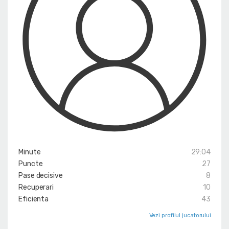
Minute
29:04
Puncte
27
Pase decisive
8
Recuperari
10
Eficienta
43
Vezi profilul jucatorului