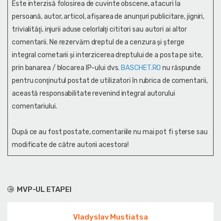
Este interzisă folosirea de cuvinte obscene, atacuri la
persoană, autor, articol, afişarea de anunţuri publicitare, jigniri,
trivialităţi, injurii aduse celorlalţi cititori sau autori ai altor
comentarii. Ne rezervăm dreptul de a cenzura și şterge
integral cometarii și interzicerea dreptului de a posta pe site,
prin banarea / blocarea IP-ului dvs.
BASCHET.RO
nu răspunde
pentru conţinutul postat de utilizatori în rubrica de comentarii,
această responsabilitate revenind integral autorului
comentariului.
După ce au fost postate, comentariile nu mai pot fi șterse sau
modificate de către autorii acestora!
MVP-UL ETAPEI
Vladyslav Mustiatsa