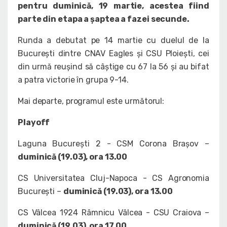
pentru duminică, 19 martie, acestea fiind
parte din etapa a șaptea a fazei secunde.
Runda a debutat pe 14 martie cu duelul de la
București dintre CNAV Eagles și CSU Ploiești, cei
din urmă reușind să câștige cu 67 la 56 și au bifat
a patra victorie în grupa 9-14.
Mai departe, programul este următorul:
Playoff
Laguna București 2 - CSM Corona Brașov –
duminică (19.03), ora 13.00
CS Universitatea Cluj-Napoca - CS Agronomia
București –
duminică (19.03), ora 13.00
CS Vâlcea 1924 Râmnicu Vâlcea - CSU Craiova –
duminică (19.03), ora 17.00