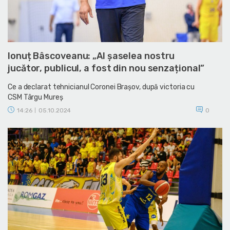
Ionuț Bâscoveanu: „Al șaselea nostru
jucător, publicul, a fost din nou senzațional”
Ce a declarat tehnicianul Coronei Brașov, după victoria cu
CSM Târgu Mureș
14:26
05.10.2024
0
|