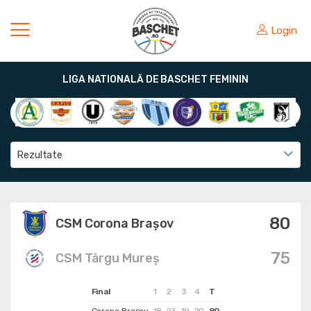
Login
LIGA NATIONALĂ DE BASCHET FEMININ
Rezultate
80
CSM Corona Braşov
75
CSM Târgu Mureș
Final
1
2
3
4
T