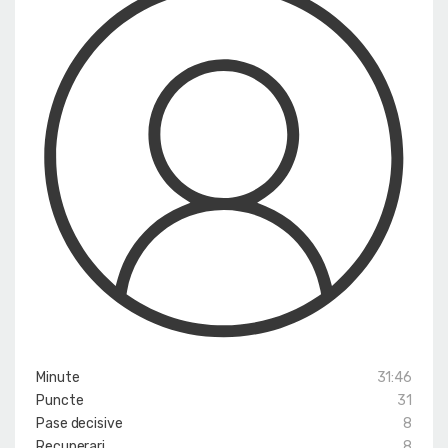
Minute
31:46
Puncte
31
Pase decisive
8
Recuperari
8