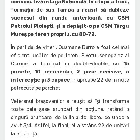
consecutivă în Liga Națională. În etapa a treia,
formația de sub Tâmpa a reușit să dubleze
succesul din runda anterioară, cu CSM
Petrolul Ploiești, și a depășit-o pe CSM Târgu
Mureș pe teren propriu, cu 80-72.
În partida de vineri, Ousmane Barro a fost cel mai
eficient jucător de pe teren. Pivotul senegalez al
Coronei a terminat în double-double, cu
15
puncte, 10 recuperări, 2 pase decisive, o
intercepție și 3 capace
în aproape 22 de minute
petrecute pe parchet.
Veteranul brașovenilor a reușit să își transforme
toate cele șase aruncări din acțiune, ratând o
singură aruncare, de la linia de libere, de unde a
avut 3/4. Astfel, la final, el a strâns 29 de unități
la eficiență.