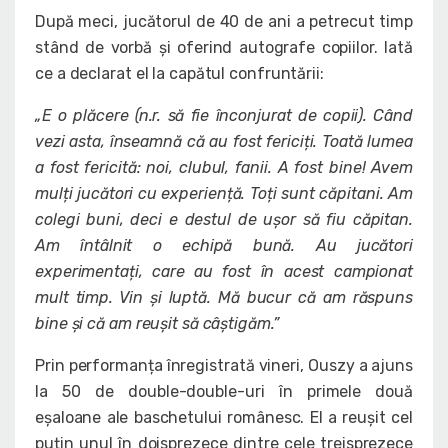
După meci, jucătorul de 40 de ani a petrecut timp
stând de vorbă și oferind autografe copiilor. Iată
ce a declarat el la capătul confruntării:
„E o plăcere (n.r. să fie înconjurat de copii). Când
vezi asta, înseamnă că au fost fericiți. Toată lumea
a fost fericită: noi, clubul, fanii. A fost bine! Avem
mulți jucători cu experiență. Toți sunt căpitani. Am
colegi buni, deci e destul de ușor să fiu căpitan.
Am întâlnit o echipă bună. Au jucători
experimentați, care au fost în acest campionat
mult timp. Vin și luptă. Mă bucur că am răspuns
bine și că am reușit să câștigăm.”
Prin performanța înregistrată vineri, Ouszy a ajuns
la 50 de double-double-uri în primele două
eșaloane ale baschetului românesc. El a reușit cel
puțin unul în doisprezece dintre cele treisprezece