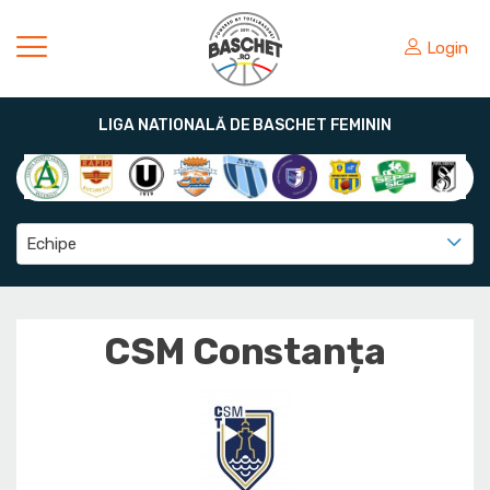
Login
LIGA NATIONALĂ DE BASCHET FEMININ
Echipe
CSM Constanța