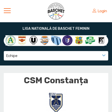
Login
LIGA NATIONALĂ DE BASCHET FEMININ
Echipe
CSM Constanța