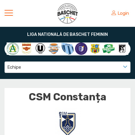
Login
LIGA NATIONALĂ DE BASCHET FEMININ
Echipe
CSM Constanța