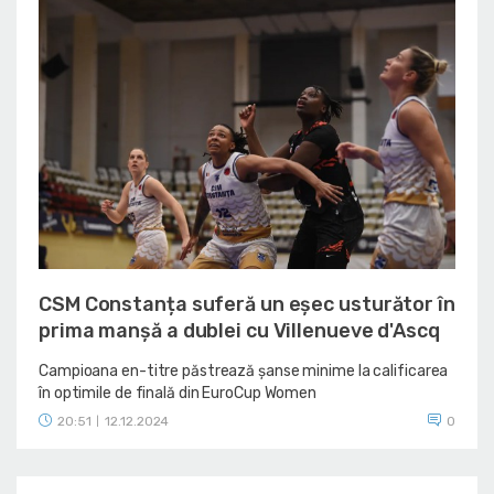
CSM Constanța suferă un eșec usturător în
prima manșă a dublei cu Villenueve d'Ascq
Campioana en-titre păstrează șanse minime la calificarea
în optimile de finală din EuroCup Women
20:51
12.12.2024
0
|