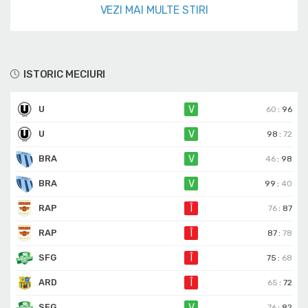
VEZI MAI MULTE STIRI
ISTORIC MECIURI
U
V
60
:
96
U
V
98
:
72
BRA
V
46
:
98
BRA
V
99
:
40
RAP
Î
76
:
87
RAP
Î
87
:
78
SFG
Î
75
:
68
ARD
Î
65
:
72
SFG
V
76
:
82