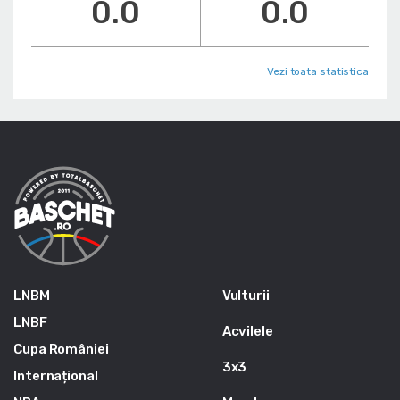
0.0
0.0
Vezi toata statistica
LNBM
Vulturii
LNBF
Acvilele
Cupa României
3x3
Internațional