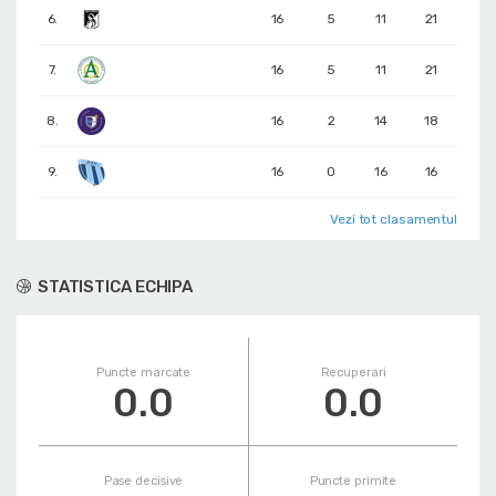
6.
16
5
11
21
7.
16
5
11
21
8.
16
2
14
18
9.
16
0
16
16
Vezi tot clasamentul
STATISTICA ECHIPA
Puncte marcate
Recuperari
0.0
0.0
Pase decisive
Puncte primite