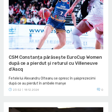
CSM Constanța părăsește EuroCup Women
după ce a pierdut și returul cu Villeneuve
d’Ascq
Fetele lui Alexandru Olteanu se opresc în șaisprezecimi
după ce au pierdut în ambele manșe
23:52
18.12.2024
0
|