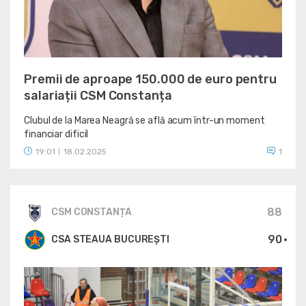
Premii de aproape 150.000 de euro pentru
salariații CSM Constanța
Clubul de la Marea Neagră se află acum într-un moment
financiar dificil
19:01
18.02.2025
1
|
88
CSM CONSTANȚA
90
CSA STEAUA BUCUREȘTI