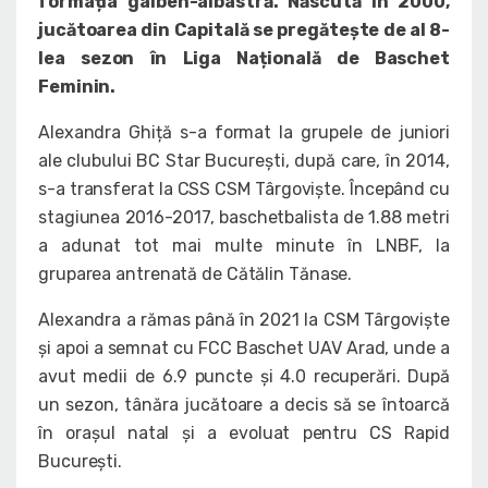
formația galben-albastră. Născută în 2000,
jucătoarea din Capitală se pregătește de al 8-
lea sezon în Liga Națională de Baschet
Feminin.
Alexandra Ghiță s-a format la grupele de juniori
ale clubului BC Star București, după care, în 2014,
s-a transferat la CSS CSM Târgoviște. Începând cu
stagiunea 2016-2017, baschetbalista de 1.88 metri
a adunat tot mai multe minute în LNBF, la
gruparea antrenată de Cătălin Tănase.
Alexandra a rămas până în 2021 la CSM Târgoviște
și apoi a semnat cu FCC Baschet UAV Arad, unde a
avut medii de 6.9 puncte și 4.0 recuperări. După
un sezon, tânăra jucătoare a decis să se întoarcă
în orașul natal și a evoluat pentru CS Rapid
București.