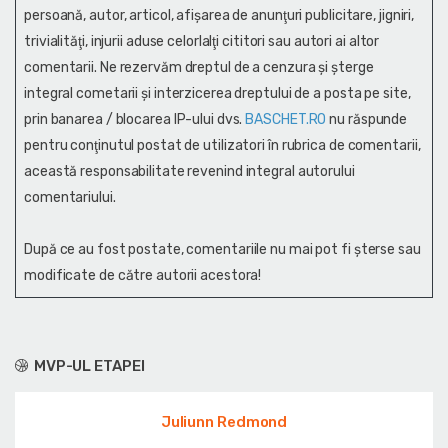
persoană, autor, articol, afişarea de anunţuri publicitare, jigniri,
trivialităţi, injurii aduse celorlalţi cititori sau autori ai altor
comentarii. Ne rezervăm dreptul de a cenzura și şterge
integral cometarii și interzicerea dreptului de a posta pe site,
prin banarea / blocarea IP-ului dvs.
BASCHET.RO
nu răspunde
pentru conţinutul postat de utilizatori în rubrica de comentarii,
această responsabilitate revenind integral autorului
comentariului.
După ce au fost postate, comentariile nu mai pot fi șterse sau
modificate de către autorii acestora!
MVP-UL ETAPEI
Juliunn Redmond