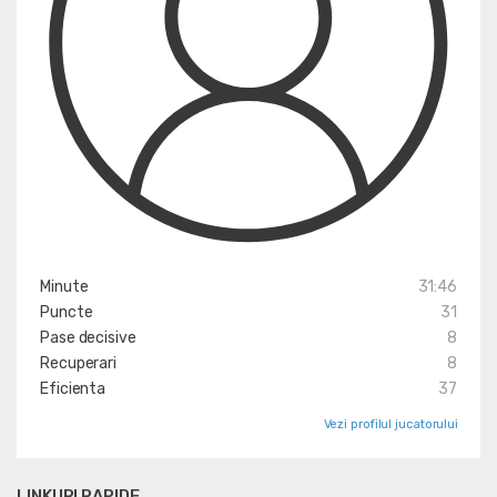
Minute
31:46
Puncte
31
Pase decisive
8
Recuperari
8
Eficienta
37
Vezi profilul jucatorului
LINKURI RAPIDE