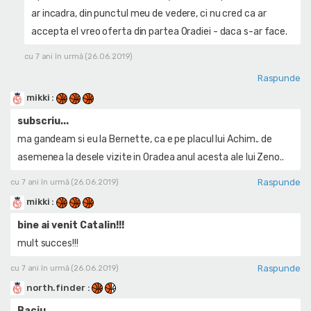
ar incadra, din punctul meu de vedere, ci nu cred ca ar
accepta el vreo oferta din partea Oradiei - daca s-ar face.
cu 7 ani în urmă (26.06.2019)
Raspunde
mikki
:
subscriu...
ma gandeam si eu la Bernette, ca e pe placul lui Achim.. de
asemenea la desele vizite in Oradea anul acesta ale lui Zeno..
Raspunde
cu 7 ani în urmă (26.06.2019)
mikki
:
bine ai venit Catalin!!!
mult succes!!!
Raspunde
cu 7 ani în urmă (26.06.2019)
north.finder
:
Baciu