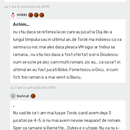
cu 7 ani în urmă (26.06.2019)
mikki
:
Achim...
nu stiu daca se referea la cei care au jucat la Cluj de-a
lungul timpului sau in ultimul an..de Torok ma indoiesc ca va
semna cu noi, mai ales daca pleaca VM sigur ar trebui sa
ramana... nu stiu nici daca a fost ofertat si el si Diculescu
cum se scrie pe aici. cam multi romani, zic eu... ca sa ce? in
ultimul an au fost jucati Bobe, Fometescu si Gicu.. si cum
toti trei raman si a mai venit si Baciu..
cu 7 ani în urmă (26.06.2019)
bulcul
:
.
Nu vad de ce l-am mai lua pe Torok, cand avem deja 3
jucatori pe 4-5, si nu mai avem nevoie neaparat de romani.
Sper ca ramane si Barnette... Dykes e o utopie. Nu ca nu s-