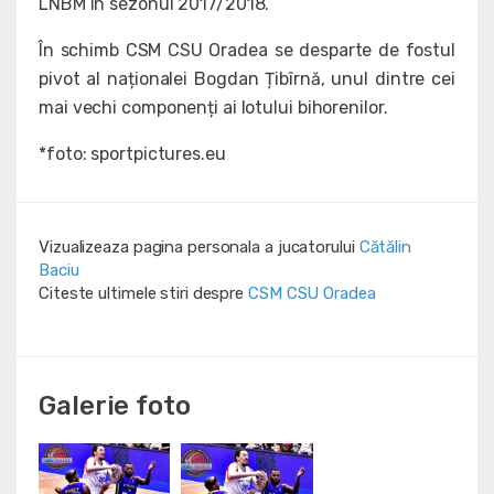
LNBM în sezonul 2017/2018.
În schimb CSM CSU Oradea se desparte de fostul
pivot al naționalei Bogdan Țibîrnă, unul dintre cei
mai vechi componenți ai lotului bihorenilor.
*foto: sportpictures.eu
Vizualizeaza pagina personala a jucatorului
Cătălin
Baciu
Citeste ultimele stiri despre
CSM CSU Oradea
Galerie foto