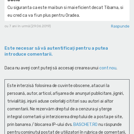
Cu siguranta ca este mai bun si mai eficient decat Tibarna, si
eu cred ca va fi un plus pentru Oradea.
Raspunde
cu 7 ani în urmă (29.06.2019)
Este necesar să vă autentificaţi pentru a putea
introduce comentarii.
Daca nu aveţi cont puteţi să accesaţi crearea unui
cont nou
.
Este interzisă folosirea de cuvinte obscene, atacuri la
persoană, autor, articol, afişarea de anunţuri publicitare, jigniri,
trivialităţi, injurii aduse celorlalţi cititori sau autori ai altor
comentarii. Ne rezervăm dreptul de a cenzura și şterge
integral cometarii și interzicerea dreptului de a posta pe site,
prin banarea / blocarea IP-ului dvs.
BASCHET.RO
nu răspunde
pentru conţinutul postat de utilizatori în rubrica de comentarii,