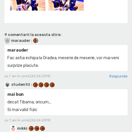
9 comentarii la aceasta stire:
marauder
:
marauder
Fac astia echipa la Oradea, meserie de meserie, vor mai veni
surprize placute.
Raspunde
cu 7 ani în urmă (26.06.2019)
studentU
:
mai bun
decat Tibarna, oricum...
Si mai valid fizic
cu 7 ani în urmă (26.06.2019)
mikki
: