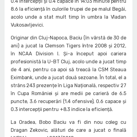
0.4 intercepții și 0.4 capace în 14:03 minute pentru
8.6 la eficiență în culorile trupei de pe malul Begăi,
acolo unde a stat mult timp în umbra la Vladan
Vukosavljevici.
Originar din Cluj-Napoca, Baciu (în vârstă de 30 de
ani) a jucat la Clemson Tigers între 2008 și 2012,
în NCAA Division I. Și-a început apoi cariera
profesionistă la U-BT Cluj, acolo unde a jucat timp
de 4 ani, pentru ca apoi să treacă la CSM Steaua
Eximbank, unde a jucat două sezoane. În total, el a
strâns 243 prezențe în Liga Națională, respectiv 27
în Cupa României și are medii pe carieră de 6.5
puncte, 3.6 recuperări (1.4 ofensive), 0.6 capace și
0.3 intercepții pentru +8.3 indice la eficiență.
La Oradea, Bobo Baciu va fi din nou coleg cu
Dragan Zekovic, alături de care a jucat o finală