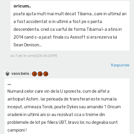
oricum..
poate ajuta mult mai mult decat Tibarna...care in ultimul an
a fost accidentat si in ultimii a fost pe o panta
descendenta. cred ca varful de forma Tibarna l-a atins in
2014 cand s-a jucat finala cu Asesoft si era rezerva lui
Sean Denison...
cu 7 ani în urmă (26.06.2019)
Raspunde
vass bela
:
...
Numarul celor care vin de la U sporeste, cum de alfel a
anticipat Achim . Iar perioada de transferari este numai la
inceput, urmeaza Torok, poate Dykes sau amandoi ? Oricum
oradenii in ultimii ani si-au rezolvat cca o treime din
problemele de lot pe filiera UBT, bravo lor, nu degeaba sunt
campioni !