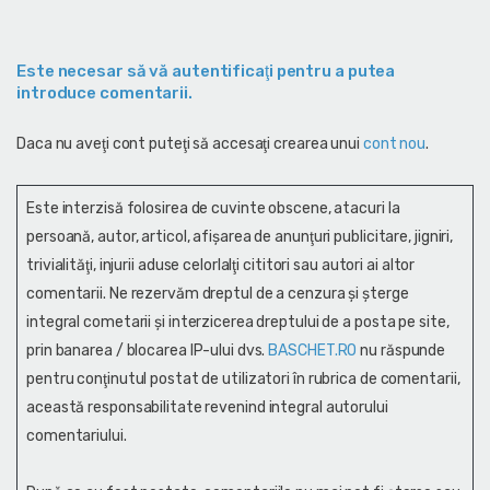
Este necesar să vă autentificaţi pentru a putea
introduce comentarii.
Daca nu aveţi cont puteţi să accesaţi crearea unui
cont nou
.
Este interzisă folosirea de cuvinte obscene, atacuri la
persoană, autor, articol, afişarea de anunţuri publicitare, jigniri,
trivialităţi, injurii aduse celorlalţi cititori sau autori ai altor
comentarii. Ne rezervăm dreptul de a cenzura și şterge
integral cometarii și interzicerea dreptului de a posta pe site,
prin banarea / blocarea IP-ului dvs.
BASCHET.RO
nu răspunde
pentru conţinutul postat de utilizatori în rubrica de comentarii,
această responsabilitate revenind integral autorului
comentariului.