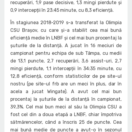
recuperări, 1,9 pase decisive, 1,3 mingi pierdute și
0,9 intercepții în 23:45 minute, cu 8,3 eficiență.
În stagiunea 2018-2019 s-a transferat la Olimpia
CSU Brașov, cu care și-a stabilit cea mai bună
eficiență medie în LNBF și cel mai bun procentaj la
șuturile de la distanță. A jucat în 16 meciuri de
campionat pentru echipa de sub Tâmpa, cu medii
de 13,1 puncte, 2,7 recuperări, 3,6 assist-uri, 2,7
mingi pierdute, 1,1 intercepții în 34:35 minute, cu
12,8 eficiență, conform statisticilor de pe site-ul
nostru (pe site-ul frb are un meci în plus, dar în
acela a jucat Wingate). A avut cel mai bun
procentaj la șuturile de la distanță în campionat,
39,3%. Cel mai bun meci al său la Olimpia CSU a
fost cel din a doua etapă a LNBF, chiar împotriva
sătmărencelor, când a înscris 25 de puncte. Cea
mai bună medie de puncte a avut-o în sezonul