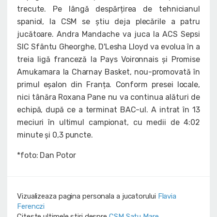
trecute. Pe lângă despărțirea de tehnicianul
spaniol, la CSM se știu deja plecările a patru
jucătoare. Andra Mandache va juca la ACS Sepsi
SIC Sfântu Gheorghe, D'Lesha Lloyd va evolua în a
treia ligă franceză la Pays Voironnais și Promise
Amukamara la Charnay Basket, nou-promovată în
primul eșalon din Franța. Conform presei locale,
nici tânăra Roxana Pane nu va continua alături de
echipă, după ce a terminat BAC-ul. A intrat în 13
meciuri în ultimul campionat, cu medii de 4:02
minute și 0,3 puncte.
*foto: Dan Potor
Vizualizeaza pagina personala a jucatorului
Flavia
Ferenczi
Citeste ultimele stiri despre
CSM Satu Mare