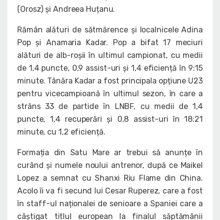
(Orosz) și Andreea Huțanu.
Rămân alături de sătmărence și localnicele Adina
Pop și Anamaria Kadar. Pop a bifat 17 meciuri
alături de alb-roșii în ultimul campionat, cu medii
de 1,4 puncte, 0,9 assist-uri și 1,4 eficiență în 9:15
minute. Tânăra Kadar a fost principala opțiune U23
pentru vicecampioană în ultimul sezon, în care a
strâns 33 de partide în LNBF, cu medii de 1,4
puncte, 1,4 recuperări și 0,8 assist-uri în 18:21
minute, cu 1,2 eficiență.
Formația din Satu Mare ar trebui să anunțe în
curând și numele noului antrenor, după ce Maikel
Lopez a semnat cu Shanxi Riu Flame din China.
Acolo îi va fi secund lui Cesar Ruperez, care a fost
în staff-ul naționalei de senioare a Spaniei care a
câștigat titlul european la finalul săptămânii