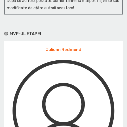
După ce au fost postate, comentariile nu mai pot fi șterse sau
modificate de către autorii acestora!
MVP-UL ETAPEI
Juliunn Redmond