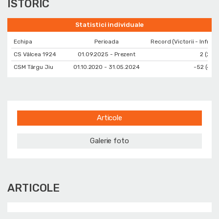
ISTORIC
Statistici individuale
Echipa
Perioada
Record (Victorii - Infrang
CS Vâlcea 1924
01.09.2025 - Prezent
2 (25 -
CSM Târgu Jiu
01.10.2020 - 31.05.2024
-52 (47 -
Articole
Galerie foto
ARTICOLE