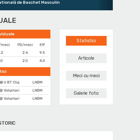
nală de Baschet Masculin
DUALE
ividuale
Statistici
/meci
PD/meci
Eff
.2
2.6
9.5
Articole
.0
2.0
4.0
tici
Meci cu meci
@ U BT Cluj
LNBM
@ Voluntari
LNBM
Galerie foto
@ Voluntari
LNBM
STORIC