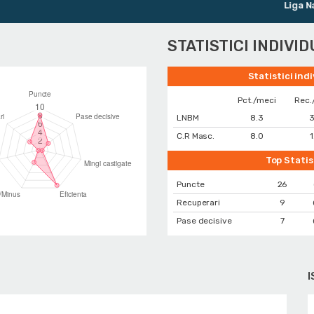
Liga Natio
STATISTICI INDIVI
Statistici ind
Pct./meci
Rec.
LNBM
8.3
3
C.R Masc.
8.0
1
Top Statis
Puncte
26
Recuperari
9
Pase decisive
7
I