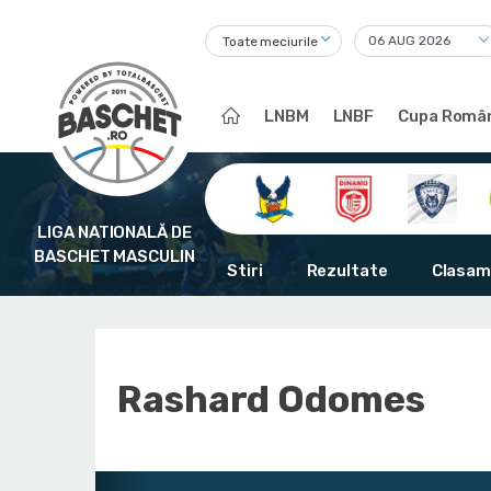
Toate meciurile
LNBM
LNBF
Cupa Român
LIGA NATIONALĂ DE
BASCHET MASCULIN
Stiri
Rezultate
Clasam
Rashard Odomes