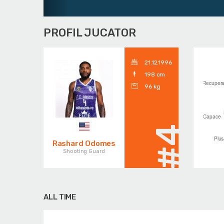
PROFIL JUCATOR
21.12.1996
198 cm
96 kg
#4
Rashard Odomes
Shooting Guard
ALL TIME