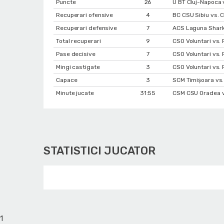
Puncte
26
U BT Cluj-Napoca 
Recuperari ofensive
4
BC CSU Sibiu vs. 
Recuperari defensive
7
ACS Laguna Sharks
Total recuperari
9
CSO Voluntari vs. 
Pase decisive
7
CSO Voluntari vs. 
Mingi castigate
3
CSO Voluntari vs. 
Capace
3
SCM Timișoara vs.
Minute jucate
31:55
CSM CSU Oradea v
STATISTICI JUCATOR
1