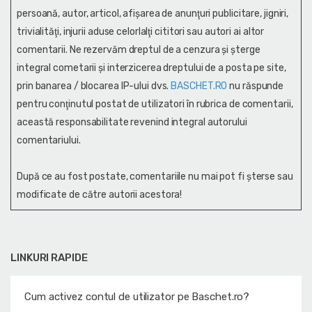
persoană, autor, articol, afişarea de anunţuri publicitare, jigniri,
trivialităţi, injurii aduse celorlalţi cititori sau autori ai altor
comentarii. Ne rezervăm dreptul de a cenzura și şterge
integral cometarii și interzicerea dreptului de a posta pe site,
prin banarea / blocarea IP-ului dvs.
BASCHET.RO
nu răspunde
pentru conţinutul postat de utilizatori în rubrica de comentarii,
această responsabilitate revenind integral autorului
comentariului.
După ce au fost postate, comentariile nu mai pot fi șterse sau
modificate de către autorii acestora!
LINKURI RAPIDE
Cum activez contul de utilizator pe Baschet.ro?