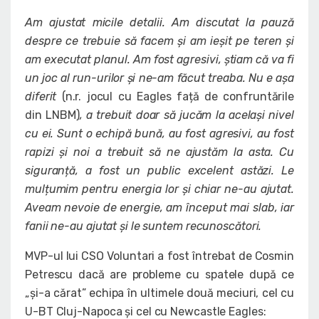
Am ajustat micile detalii. Am discutat la pauză
despre ce trebuie să facem și am ieșit pe teren și
am executat planul. Am fost agresivi, știam că va fi
un joc al run-urilor și ne-am făcut treaba. Nu e așa
diferit
(n.r. jocul cu Eagles față de confruntările
din LNBM)
, a trebuit doar să jucăm la același nivel
cu ei. Sunt o echipă bună, au fost agresivi, au fost
rapizi și noi a trebuit să ne ajustăm la asta. Cu
siguranță, a fost un public excelent astăzi. Le
mulțumim pentru energia lor și chiar ne-au ajutat.
Aveam nevoie de energie, am început mai slab, iar
fanii ne-au ajutat și le suntem recunoscători.
MVP-ul lui CSO Voluntari a fost întrebat de Cosmin
Petrescu dacă are probleme cu spatele după ce
„și-a cărat” echipa în ultimele două meciuri, cel cu
U-BT Cluj-Napoca și cel cu Newcastle Eagles: