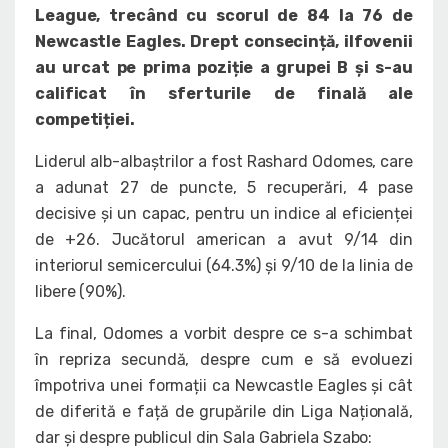
League, trecând cu scorul de 84 la 76 de
Newcastle Eagles. Drept consecință, ilfovenii
au urcat pe prima poziție a grupei B și s-au
calificat în sferturile de finală ale
competiției.
Liderul alb-albaștrilor a fost Rashard Odomes, care
a adunat 27 de puncte, 5 recuperări, 4 pase
decisive și un capac, pentru un indice al eficienței
de +26. Jucătorul american a avut 9/14 din
interiorul semicercului (64.3%) și 9/10 de la linia de
libere (90%).
La final, Odomes a vorbit despre ce s-a schimbat
în repriza secundă, despre cum e să evoluezi
împotriva unei formații ca Newcastle Eagles și cât
de diferită e față de grupările din Liga Națională,
dar și despre publicul din Sala Gabriela Szabo: