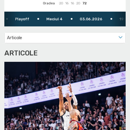
Oradea
20
16
16
20
72
Playoff
Meciul 4
03.06.2026
19:00
Articole
ARTICOLE