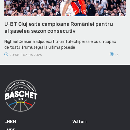
U-BT Cluj este campioana României pentru
al șaselea sezon consecutiv
Nighael Ceaser a adjudecat triumful echipei sale cu un capac
de toată frumusețea la ultima posesie
20:58
03.06.2026
16
|
LNBM
Vulturii