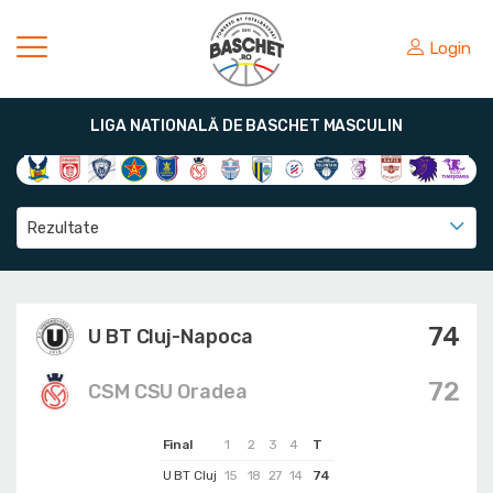
Login
LIGA NATIONALĂ DE BASCHET MASCULIN
Rezultate
74
U BT Cluj-Napoca
72
CSM CSU Oradea
Final
1
2
3
4
T
U BT Cluj
15
18
27
14
74