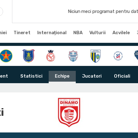
Niciun meci programat pentru dat
iei
Tineret
Internațional
NBA
Vulturii
Acvilele
ent
Statistici
Echipe
Jucatori
Oficiali
i