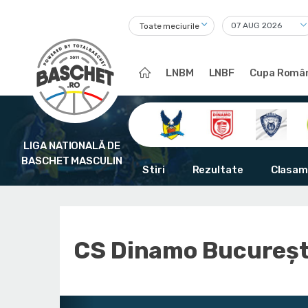
Toate meciurile
LNBM
LNBF
Cupa Român
LIGA NATIONALĂ DE
BASCHET MASCULIN
Stiri
Rezultate
Clasam
CS Dinamo Bucureşt