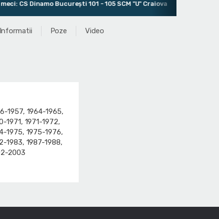
: CS Dinamo Bucureşti 101 - 105 SCM "U" Craiova
Urmatorul m
Informatii
Poze
Video
6-1957, 1964-1965,
0-1971, 1971-1972,
4-1975, 1975-1976,
2-1983, 1987-1988,
02-2003