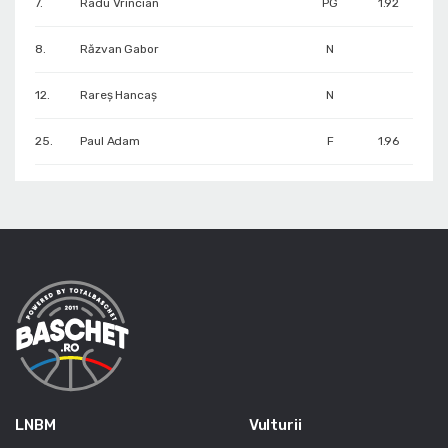
7.
Radu Vrincian
PG
1.92
8.
Răzvan Gabor
N
12.
Rareș Hancaș
N
25.
Paul Adam
F
1.96
LNBM
Vulturii