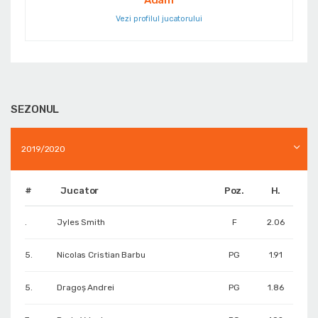
Adam
Vezi profilul jucatorului
SEZONUL
2019/2020
#
Jucator
Poz.
H.
.
Jyles Smith
F
2.06
5.
Nicolas Cristian Barbu
PG
1.91
5.
Dragoş Andrei
PG
1.86