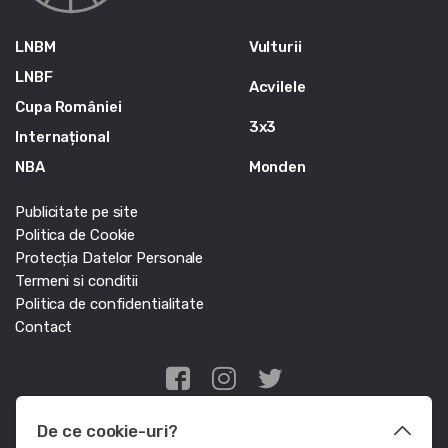
LNBM
Vulturii
LNBF
Acvilele
Cupa României
3x3
Internațional
NBA
Monden
Publicitate pe site
Politica de Cookie
Protecția Datelor Personale
Termeni si conditii
Politica de confidentialitate
Contact
Edris Digital Agency
De ce cookie-uri?
© Baschet.ro 2011 - 2026 - Toate drepturile rezervate