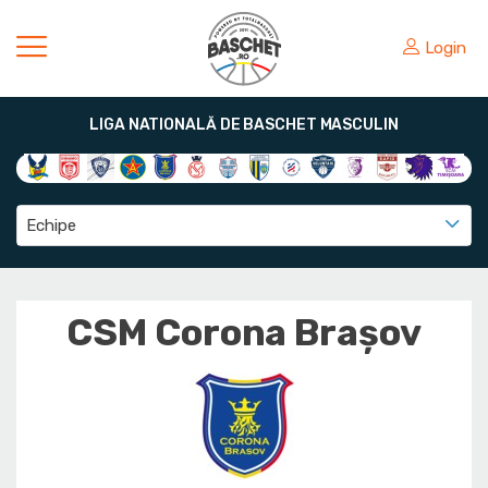
Login
LIGA NATIONALĂ DE BASCHET MASCULIN
Echipe
CSM Corona Braşov