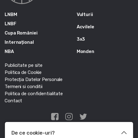
LNBM
Vulturii
LNBF
Acvilele
Cupa României
3x3
Internațional
NBA
Monden
Publicitate pe site
Politica de Cookie
Protecția Datelor Personale
Termeni si conditii
Politica de confidentialitate
Contact
Edris Digital Agency
De ce cookie-uri?
© Baschet.ro 2011 - 2026 - Toate drepturile rezervate