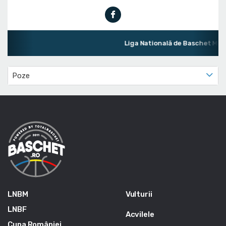
Liga Natională de Baschet Mas
Poze
LNBM
Vulturii
LNBF
Acvilele
Cupa României