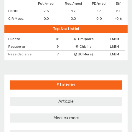
Pct./meci
Rec./meci
PD/meci
Eff
LNBM
2.3
1.7
1.6
2.1
C.R Masc.
0.0
0.0
0.0
-0.6
Top Statistici
Puncte
18
@ Timișoara
LNBM
Recuperari
9
@ Chiajna
LNBM
Pase decisive
7
@ BC Mureș
LNBM
Statistici
Articole
Meci cu meci