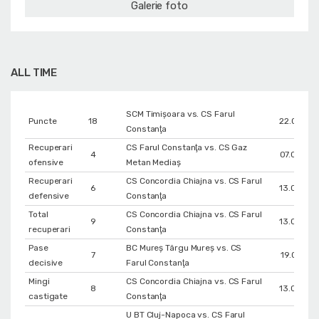
Galerie foto
ALL TIME
SCM Timișoara vs. CS Farul
Puncte
18
22.02.201
Constanţa
Recuperari
CS Farul Constanţa vs. CS Gaz
4
07.02.201
ofensive
Metan Mediaș
Recuperari
CS Concordia Chiajna vs. CS Farul
6
13.03.201
defensive
Constanţa
Total
CS Concordia Chiajna vs. CS Farul
9
13.03.201
recuperari
Constanţa
Pase
BC Mureș Târgu Mureș vs. CS
7
19.01.201
decisive
Farul Constanţa
Mingi
CS Concordia Chiajna vs. CS Farul
8
13.03.201
castigate
Constanţa
U BT Cluj-Napoca vs. CS Farul