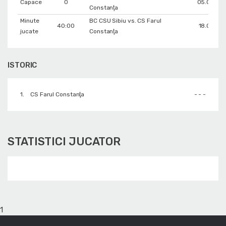
Capace
0
05.04.20
Constanţa
Minute
BC CSU Sibiu vs. CS Farul
40:00
18.01.201
jucate
Constanţa
ISTORIC
1.
CS Farul Constanţa
- - -
STATISTICI JUCATOR
1