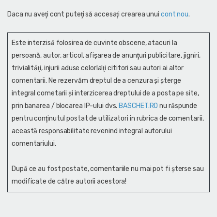
Daca nu aveţi cont puteţi să accesaţi crearea unui
cont nou
.
Este interzisă folosirea de cuvinte obscene, atacuri la
persoană, autor, articol, afişarea de anunţuri publicitare, jigniri,
trivialităţi, injurii aduse celorlalţi cititori sau autori ai altor
comentarii. Ne rezervăm dreptul de a cenzura și şterge
integral cometarii și interzicerea dreptului de a posta pe site,
prin banarea / blocarea IP-ului dvs.
BASCHET.RO
nu răspunde
pentru conţinutul postat de utilizatori în rubrica de comentarii,
această responsabilitate revenind integral autorului
comentariului.
După ce au fost postate, comentariile nu mai pot fi șterse sau
modificate de către autorii acestora!