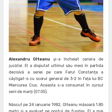
Alexandru Olteanu
și-a încheiat cariera de
jucător. El a disputat ultimul său meci în partida
decisivă a seriei pe care Farul Constanța a
câștigat-o cu scorul general de 3-2 în fața lui BC
Miercurea Ciuc. Aceasta s-a consumat în cursul
serii de marți (07.05).
Născut pe 24 ianuarie 1982, Olteanu măsoară 1.85
metri și a evoluat pe postul de fundaș. El a mai