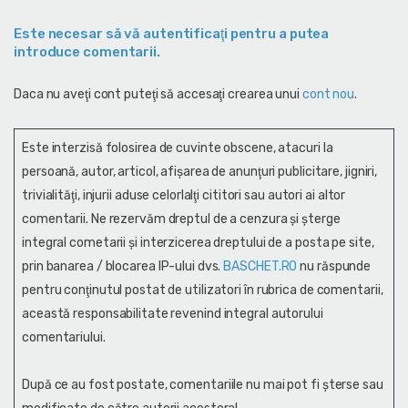
Este necesar să vă autentificaţi pentru a putea
introduce comentarii.
Daca nu aveţi cont puteţi să accesaţi crearea unui
cont nou
.
Este interzisă folosirea de cuvinte obscene, atacuri la
persoană, autor, articol, afişarea de anunţuri publicitare, jigniri,
trivialităţi, injurii aduse celorlalţi cititori sau autori ai altor
comentarii. Ne rezervăm dreptul de a cenzura și şterge
integral cometarii și interzicerea dreptului de a posta pe site,
prin banarea / blocarea IP-ului dvs.
BASCHET.RO
nu răspunde
pentru conţinutul postat de utilizatori în rubrica de comentarii,
această responsabilitate revenind integral autorului
comentariului.
După ce au fost postate, comentariile nu mai pot fi șterse sau