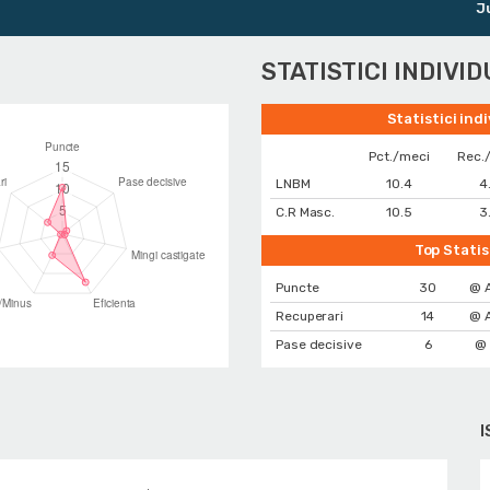
Junio
STATISTICI INDIVI
Statistici ind
Pct./meci
Rec.
LNBM
10.4
4
C.R Masc.
10.5
3
Top Statis
Puncte
30
@ 
Recuperari
14
@ 
Pase decisive
6
@
I