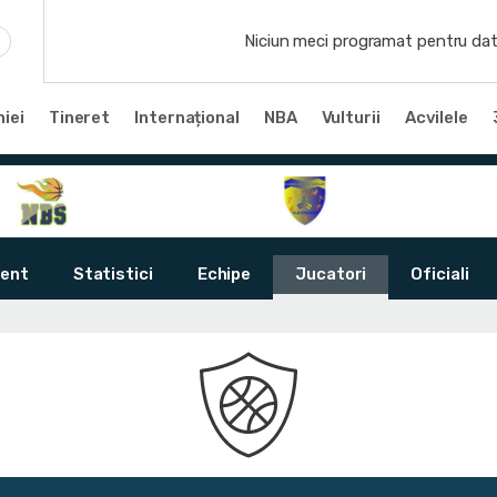
Niciun meci programat pentru dat
iei
Tineret
Internațional
NBA
Vulturii
Acvilele
ent
Statistici
Echipe
Jucatori
Oficiali