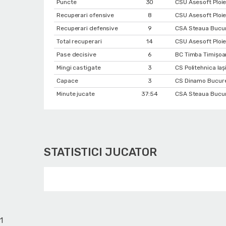
Puncte
30
CSU Asesoft Ploie
Recuperari ofensive
8
CSU Asesoft Ploie
Recuperari defensive
9
CSA Steaua Bucur
Total recuperari
14
CSU Asesoft Ploie
Pase decisive
6
BC Timba Timişoa
Mingi castigate
3
CS Politehnica Ia
Capace
3
CS Dinamo Bucure
Minute jucate
37:54
CSA Steaua Bucure
STATISTICI JUCATOR
1