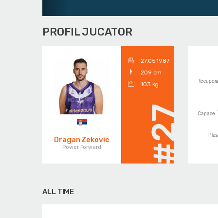
PROFIL JUCATOR
27.05.1987
209 cm
103 kg
#27
Dragan Zekovic
Power Forward
ALL TIME