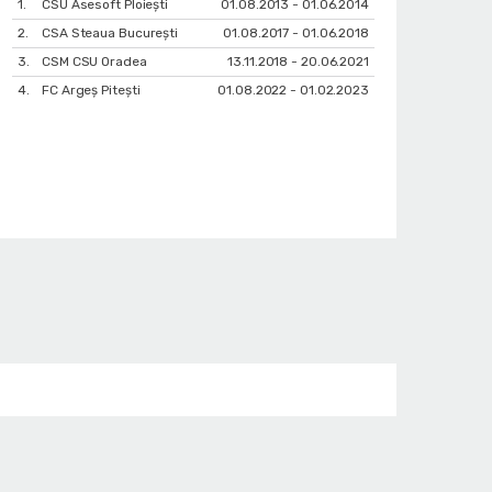
1.
CSU Asesoft Ploiești
01.08.2013 - 01.06.2014
2.
CSA Steaua București
01.08.2017 - 01.06.2018
3.
CSM CSU Oradea
13.11.2018 - 20.06.2021
4.
FC Argeș Pitești
01.08.2022 - 01.02.2023