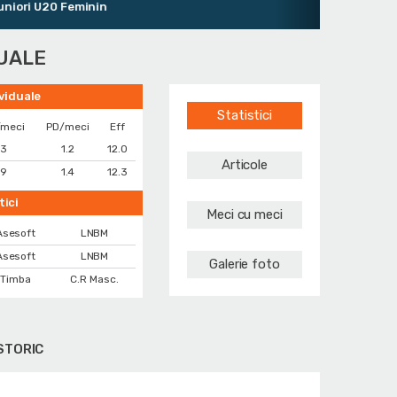
ri U20 Feminin
DUALE
ividuale
Statistici
/meci
PD/meci
Eff
.3
1.2
12.0
Articole
.9
1.4
12.3
tici
Meci cu meci
Asesoft
LNBM
Asesoft
LNBM
Galerie foto
 Timba
C.R Masc.
STORIC