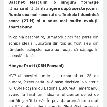
Baschet Masculin, o singură formație
rămânând fără înfrângere după aceste jocuri.
Runda cea mai recentă s-a încheiat duminică
seara (27.11) și a adus mai multe evoluții
foarte bune.
În opinia baschet.ro, următorii cinci fac parte din
echipa ideală. Jucătorii din top au fost aleși din
rândurile echipelor care au reușit să câștige în
această etapă.
Monyea Pratt (CSM Focșani)
MVP-ul acestei runde s-a remarcat cu 25 de
puncte, 9 recuperări și 6 pase decisive în victoria
lui CSM Focșani cu Laguna București, americanul
având la final un index al eficienței de 33 de
unități și +15 la +/-. În privința aruncărilor a stat
cu 9/14, de la două puncte fiind fără greșeală