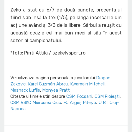
Zeko a stat cu 6/7 de două puncte, procentajul
fiind slab însă la trei (1/5), pe lângă încercările din
acțiune având și 3/3 de la libere. Sârbul a reușit cu
această ocazie cel mai bun meci al său în acest
sezon al campionatului.
*foto: Pinti Attila / szekelysport.ro
Vizualizeaza pagina personala a jucatorului
Dragan
Zekovic
,
Karel Guzmán Abreu
,
Kwamain Mitchell
,
Meshack Lufile
,
Monyea Pratt
Citeste ultimele stiri despre
CSM Focșani
,
CSM Ploiești
,
CSM VSKC Miercurea Ciuc
,
FC Argeș Pitești
,
U BT Cluj-
Napoca