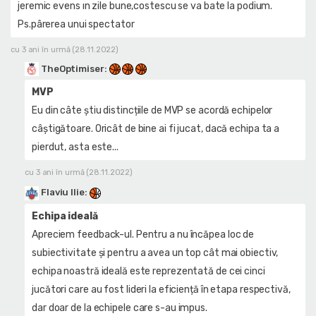
jeremic evens ın zile bune,costescu se va bate la podium.
Ps.pârerea unui spectator
cu 3 ani în urmă (28.11.2022)
TheOptimiser
:
MVP
Eu din câte știu distincțiile de MVP se acordă echipelor
câștigătoare. Oricât de bine ai fi jucat, dacă echipa ta a
pierdut, asta este...
cu 3 ani în urmă (28.11.2022)
Flaviu Ilie
:
Echipa ideală
Apreciem feedback-ul. Pentru a nu încăpea loc de
subiectivitate și pentru a avea un top cât mai obiectiv,
echipa noastră ideală este reprezentată de cei cinci
jucători care au fost lideri la eficiență în etapa respectivă,
dar doar de la echipele care s-au impus.