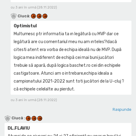
cu 3 ani în urmă (28.11.2022)
Ciucâ
:
Optimistul
Multumesc ptr informatia ta ın legâturâ cu MVP dar ce
legâturâ are cu comentariul meu nu am ınteles?!dacâ
citesti atent era vorba de echipa idealâ nu de MVP. Dupâ
logica mea indiferent de echipâ cei mai buni jucâtori
trebuie sâ aparâ, dupâ logica baschet.ro cei din echipele
castigatoare. Atunci am o intrebare,echipa ideala a
campionatului 2021-2022 sunt toti jucâtori de la U-cluj ?
câ echipele celelalte au pierdut.
cu 3 ani în urmă (28.11.2022)
Raspunde
Ciucâ
:
DL.FLAVIU