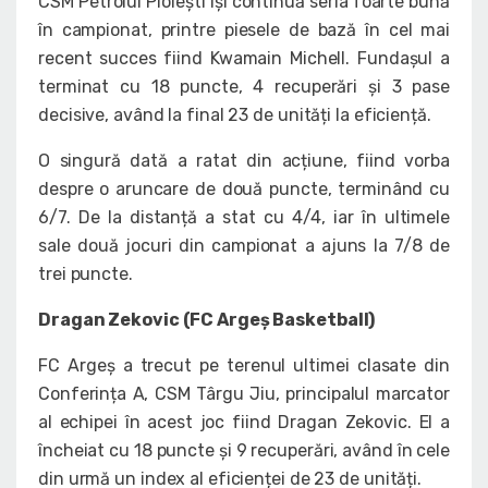
CSM Petrolul Ploiești își continuă seria foarte bună
în campionat, printre piesele de bază în cel mai
recent succes fiind Kwamain Michell. Fundașul a
terminat cu 18 puncte, 4 recuperări și 3 pase
decisive, având la final 23 de unități la eficiență.
O singură dată a ratat din acțiune, fiind vorba
despre o aruncare de două puncte, terminând cu
6/7. De la distanță a stat cu 4/4, iar în ultimele
sale două jocuri din campionat a ajuns la 7/8 de
trei puncte.
Dragan Zekovic (FC Argeș Basketball)
FC Argeș a trecut pe terenul ultimei clasate din
Conferința A, CSM Târgu Jiu, principalul marcator
al echipei în acest joc fiind Dragan Zekovic. El a
încheiat cu 18 puncte și 9 recuperări, având în cele
din urmă un index al eficienței de 23 de unități.