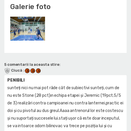
Galerie foto
5 comentarii la aceasta stire:
Ciucâ
:
PENIBILI
sunteți nici nu mai pot râde cât de subiectivi sunteți, cum de
nu este Stone (28 pct)ın echipa etapei şi Jeremic (19pct;5/5
de 3) realizâri contra campioanei nu contra lanternei,practic ei
doi şi cu pivotul au dus greul.Aaaa antrenorul lor este costescu
şi nu suportați succesele lui.stați uşor câ este doar inceputul,
se va intoarce odom bilinovac va trece pe poziția lui şi cu