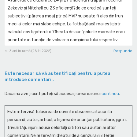
Atunci de ce ciucani cu 24 şi 27 eficiențâ nu apar ın locul lui
Zekovic şi Mitchell cu 23 eficiențâ?de ce cred câ sunteți
subiectivi (pârerea mea) ptr câ MVP nu poate fi ales dintrun
meci al celor mai slabe echipe. La fotbal(dacâ mai este)ptr
calculul castigatorului "Gheata de aur "golurile marcate erau
punctate ın funcție de valoarea campionatului respectiv.
Raspunde
cu 3 ani în urmă (28.11.2022)
Este necesar să vă autentificaţi pentru a putea
introduce comentarii.
Daca nu aveţi cont puteţi să accesaţi crearea unui
cont nou
.
Este interzisă folosirea de cuvinte obscene, atacuri la
persoană, autor, articol, afişarea de anunţuri publicitare, jigniri,
trivialităţi, injurii aduse celorlalţi cititori sau autori ai altor
comentarii. Ne rezervăm dreptul de a cenzura și şterge