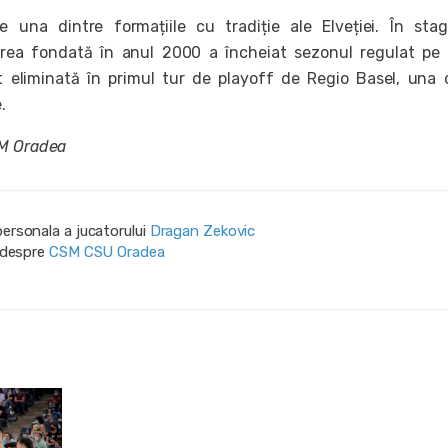
 una dintre formațiile cu tradiție ale Elveției. În sta
rea fondată în anul 2000 a încheiat sezonul regulat pe
st eliminată în primul tur de playoff de Regio Basel, una 
e.
SM Oradea
personala a jucatorului
Dragan Zekovic
i despre
CSM CSU Oradea