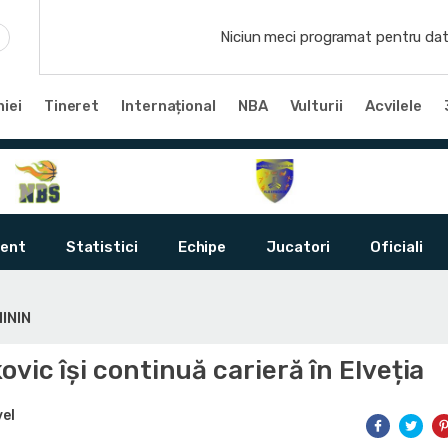
Niciun meci programat pentru dat
iei
Tineret
Internațional
NBA
Vulturii
Acvilele
ent
Statistici
Echipe
Jucatori
Oficiali
ININ
vic își continuă carieră în Elveția
vel