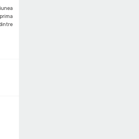
giunea
 prima
dintre