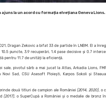
 ajuns la un acord cu formația elvețiana Geneva Lions.
21, Dragan Zekovic a bifat 33 de partide în LNBM. El a înreg
 10.5 puncte, 3.9 recuperări, 1.4 pase decisive și 0.7 intercep
ă pentru 11.7 de unități la eficiență.
i sale, pivotul sârb a mai jucat la Atlas, Arkadia Lions, FM
a Novi Sad, CSU Asesoft Ploiești, Karpos Sokoli și Stea
rinde două titluri de campion ale României
(2014, 2020)
, o 
rd
(2017)
, o SuperCupă a României și o medalie de bronz î
.