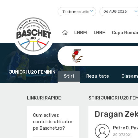
Toate meciurile
LNBM
LNBF
Cupa Român
JUNIORI U20 FEMININ
Stiri
Rezultate
Clasam
LINKURI RAPIDE
STIRI JUNIORI U20 FEM
Dragan Zeko
Cum activez
contul de utilizator
Petre O. Pa
pe Baschet.ro?
20.07.2021