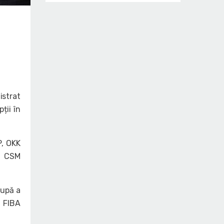
istrat
ții în
P, OKK
ua CSM
cupă a
n FIBA