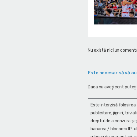
Nu există nici un comenta
Este necesar să vă au
Daca nu aveţi cont puteţi
Este interzisă folosirea
publicitare, jigniri, trivi
dreptul de a cenzura și ş
banarea / blocarea IP-ul
rubrica de comentarii, a