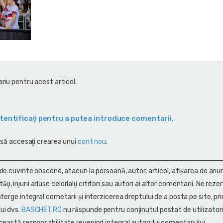
riu pentru acest articol.
tentificaţi pentru a putea introduce comentarii.
 să accesaţi crearea unui
cont nou
.
 de cuvinte obscene, atacuri la persoană, autor, articol, afişarea de anun
alităţi, injurii aduse celorlalţi cititori sau autori ai altor comentarii. Ne rez
terge integral cometarii și interzicerea dreptului de a posta pe site, pri
ui dvs.
BASCHET.RO
nu răspunde pentru conţinutul postat de utilizatori
ceastă responsabilitate revenind integral autorului comentariului.