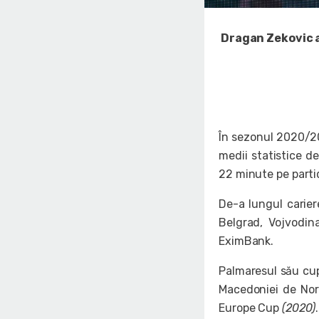
Dragan Zekovic a
În sezonul 2020/20
medii statistice de
22 minute pe partid
De-a lungul cariere
Belgrad, Vojvodin
EximBank.
Palmaresul său cup
Macedoniei de No
Europe Cup
(2020)