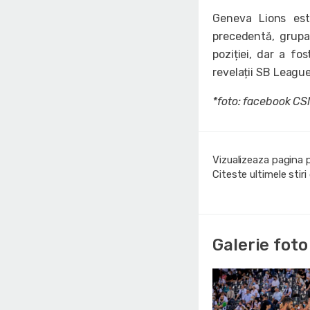
Geneva Lions este
precedentă, grupa
poziției, dar a fo
revelații SB Leagu
*foto: facebook C
Vizualizeaza pagina 
Citeste ultimele stir
Galerie foto