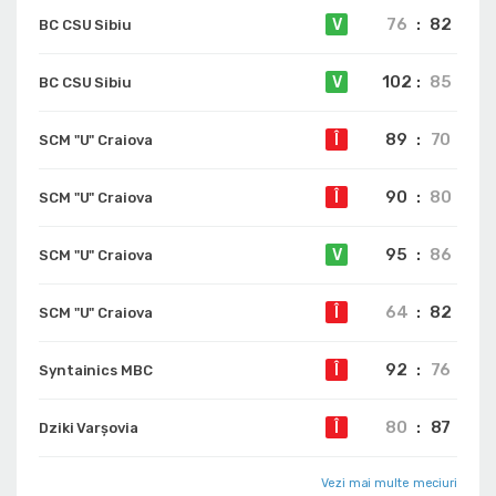
76
:
82
V
BC CSU Sibiu
102
:
85
V
BC CSU Sibiu
89
:
70
Î
SCM "U" Craiova
90
:
80
Î
SCM "U" Craiova
95
:
86
V
SCM "U" Craiova
64
:
82
Î
SCM "U" Craiova
92
:
76
Î
Syntainics MBC
80
:
87
Î
Dziki Varșovia
Vezi mai multe meciuri