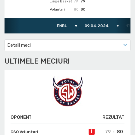
Liège Basket
79
79
Voluntari
80
80
ENBL
09.04.2024
17:00
Detalii meci
ULTIMELE MECIURI
OPONENT
REZULTAT
79
:
80
Î
CSO Voluntari