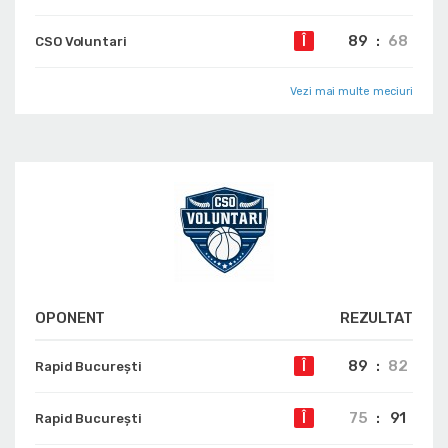
89
:
68
Î
CSO Voluntari
Vezi mai multe meciuri
OPONENT
REZULTAT
89
:
82
Î
Rapid București
75
:
91
Î
Rapid București