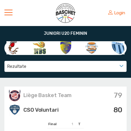
Login
JUNIORI U20 FEMININ
Rezultate
79
Liège Basket Team
80
CSO Voluntari
Final
1
T