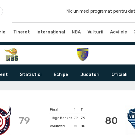
Niciun meci programat pentru dat
iei
Tineret
Internațional
NBA
Vulturii
Acvilele
ent
Statistici
Echipe
Jucatori
Oficiali
Final
1
T
79
80
Liège Basket
79
79
Voluntari
80
80