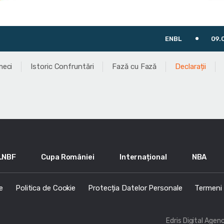
ENBL
09.04
meci
Istoric Confruntări
Fază cu Fază
Declarații
LNBF
Cupa României
Internațional
NBA
e
Politica de Cookie
Protecția Datelor Personale
Termeni s
Edris Digital Agen