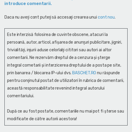
introduce comentarii.
Daca nu aveţi cont puteţi să accesaţi crearea unui
cont nou
.
Este interzisă folosirea de cuvinte obscene, atacuri la
persoană, autor, articol, afişarea de anunţuri publicitare, jigniri,
trivialităţi, injurii aduse celorlalţi cititori sau autori ai altor
comentarii. Ne rezervăm dreptul de a cenzura și şterge
integral cometarii și interzicerea dreptului de a posta pe site,
prin banarea / blocarea IP-ului dvs.
BASCHET.RO
nu răspunde
pentru conţinutul postat de utilizatori în rubrica de comentarii,
această responsabilitate revenind integral autorului
comentariului.
După ce au fost postate, comentariile nu mai pot fi șterse sau
modificate de către autorii acestora!