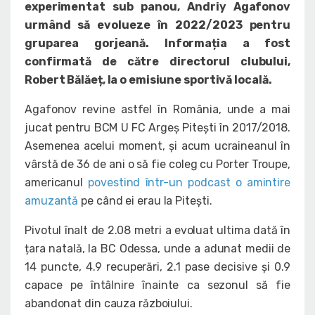
experimentat sub panou, Andriy Agafonov
urmând să evolueze în 2022/2023 pentru
gruparea gorjeană. Informația a fost
confirmată de către directorul clubului,
Robert Bălăeț, la o emisiune sportivă locală.
Agafonov revine astfel în România, unde a mai
jucat pentru BCM U FC Argeș Pitești în 2017/2018.
Asemenea acelui moment, și acum ucraineanul în
vârstă de 36 de ani o să fie coleg cu Porter Troupe,
americanul
povestind într-un podcast o amintire
amuzantă
pe când ei erau la Pitești.
Pivotul înalt de 2.08 metri a evoluat ultima dată în
țara natală, la BC Odessa, unde a adunat medii de
14 puncte, 4.9 recuperări, 2.1 pase decisive și 0.9
capace pe întâlnire înainte ca sezonul să fie
abandonat din cauza războiului.