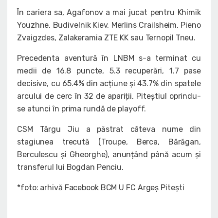
În cariera sa, Agafonov a mai jucat pentru Khimik
Youzhne, Budivelnik Kiev, Merlins Crailsheim, Pieno
Zvaigzdes, Zalakeramia ZTE KK sau Ternopil Tneu.
Precedenta aventură în LNBM s-a terminat cu
medii de 16.8 puncte, 5.3 recuperări, 1.7 pase
decisive, cu 65.4% din acțiune și 43.7% din spatele
arcului de cerc în 32 de apariții, Piteștiul oprindu-
se atunci în prima rundă de playoff.
CSM Târgu Jiu a păstrat câteva nume din
stagiunea trecută (Troupe, Berca, Bărăgan,
Berculescu și Gheorghe), anunțând până acum și
transferul lui Bogdan Penciu.
*foto: arhivă Facebook BCM U FC Argeș Pitești