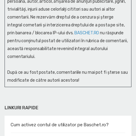
persoană, autor, articol, afişarea de anunţuri publicitare, jigniri,
trivialităţi, injurii aduse celorlalţi cititori sau autori ai altor
comentarii. Ne rezervăm dreptul de a cenzura și şterge
integral cometarii și interzicerea dreptului de a posta pe site,
prin banarea / blocarea IP-ului dvs.
BASCHET.RO
nu răspunde
pentru conţinutul postat de utilizatori în rubrica de comentarii,
această responsabilitate revenind integral autorului
comentariului.
După ce au fost postate, comentariile nu mai pot fi șterse sau
modificate de către autorii acestora!
LINKURI RAPIDE
Cum activez contul de utilizator pe Baschet.ro?