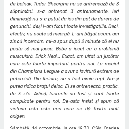
de bolnav. Tudor Gheorghe nu se antrenează de 3
săptămâni, s-a antrenat 3 antrenamente, ieri
dimineață nu s-a putut da jos din pat de durere de
genunchi, deși i-am făcut toate investigațiile. Deci,
efectiv, nu poate să meargă. L-am băgat acum, am
zis că încercăm, mi-a spus după 2 minute că el nu
poate să mai joace. Bobe a jucat cu o problemă
musculară. Erick Neal... Exact, am uitat un jucător
care este foarte important pentru noi. La meciul
din Champions League a avut o lovitură extrem de
puternică. Din fericire, nu a fost nimic rupt. Nu-și
putea ridica brațul deloc. El se antrenează, practic,
de 3 zile. Adică, lucrurile au fost și sunt foarte
complicate pentru noi. De-asta insist și spun că
victoria asta este una care ne dă foarte mult
oxigen.
Sâmbătă, 14 octombrie, la ora 19:30, CSM Oradea