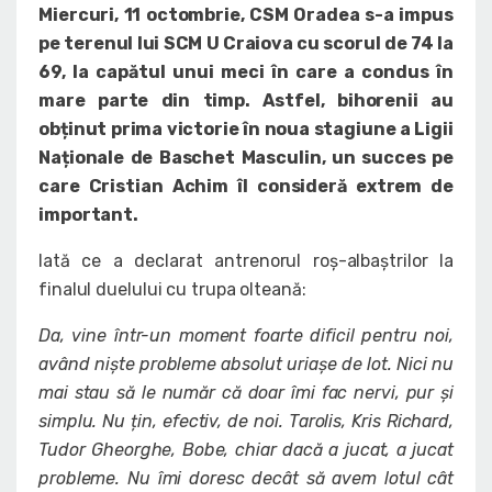
Miercuri, 11 octombrie, CSM Oradea s-a impus
pe terenul lui SCM U Craiova cu scorul de 74 la
69, la capătul unui meci în care a condus în
mare parte din timp. Astfel, bihorenii au
obținut prima victorie în noua stagiune a Ligii
Naționale de Baschet Masculin, un succes pe
care Cristian Achim îl consideră extrem de
important.
Iată ce a declarat antrenorul roș-albaștrilor la
finalul duelului cu trupa olteană:
Da, vine într-un moment foarte dificil pentru noi,
având niște probleme absolut uriașe de lot. Nici nu
mai stau să le număr că doar îmi fac nervi, pur și
simplu. Nu țin, efectiv, de noi. Tarolis, Kris Richard,
Tudor Gheorghe, Bobe, chiar dacă a jucat, a jucat
probleme. Nu îmi doresc decât să avem lotul cât