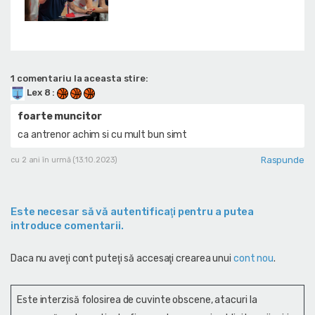
1 comentariu la aceasta stire:
Lex 8
:
foarte muncitor
ca antrenor achim si cu mult bun simt
Raspunde
cu 2 ani în urmă (13.10.2023)
Este necesar să vă autentificaţi pentru a putea
introduce comentarii.
Daca nu aveţi cont puteţi să accesaţi crearea unui
cont nou
.
Este interzisă folosirea de cuvinte obscene, atacuri la