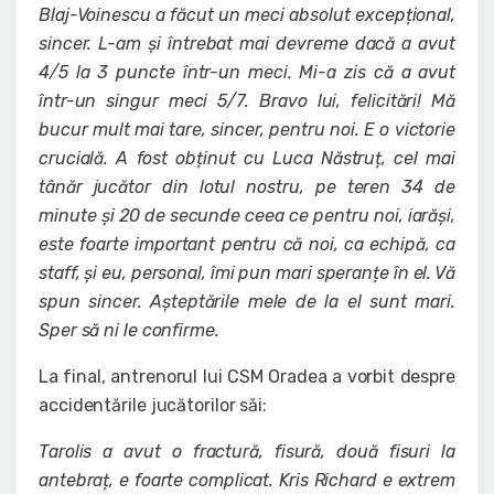
Blaj-Voinescu a făcut un meci absolut excepțional,
sincer. L-am și întrebat mai devreme dacă a avut
4/5 la 3 puncte într-un meci. Mi-a zis că a avut
într-un singur meci 5/7. Bravo lui, felicitări! Mă
bucur mult mai tare, sincer, pentru noi. E o victorie
crucială. A fost obținut cu Luca Năstruț, cel mai
tânăr jucător din lotul nostru, pe teren 34 de
minute și 20 de secunde ceea ce pentru noi, iarăși,
este foarte important pentru că noi, ca echipă, ca
staff, și eu, personal, îmi pun mari speranțe în el. Vă
spun sincer. Așteptările mele de la el sunt mari.
Sper să ni le confirme.
La final, antrenorul lui CSM Oradea a vorbit despre
accidentările jucătorilor săi:
Tarolis a avut o fractură, fisură, două fisuri la
antebraț, e foarte complicat. Kris Richard e extrem