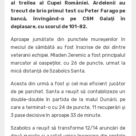
al treilea al Cupei României. Ardelenii au
trecut de brio primul test cu Peter Farago pe
bancă, învingând-o pe CSM Galați în
deplasare, cu scorul de 101-82.
Aproape jumătate din punctele mureșenilor în
meciul de sâmbătă au fost înscrise de doi dintre
veteranii echipei. Mladen Jeremic a fost principalul
marcator al oaspeților, cu 26 de puncte, urmat la
mică distanță de Szabolcs Santa.
Acesta din urmă a fost și cel mai eficient jucător
de pe parchet. Santa a reușit să contabilizeze un
double-double în partida de la malul Dunării, pe
care a terminat-o cu 24 de puncte, 11 recuperări și
3 pase decisive în aproape 33 de minute.
Szabolcs a reușit să transforme 12/14 aruncări de
două puncte și a ratat unica încercare din spatele