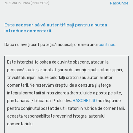
Raspunde
cu 2 ani în urmă (11.10.2023)
Este necesar să vă autentificaţi pentru a putea
introduce comentarii.
Daca nu aveţi cont puteţi să accesaţi crearea unui
cont nou
.
Este interzisă folosirea de cuvinte obscene, atacuri la
persoană, autor, articol, afişarea de anunţuri publicitare, jigniri,
trivialităţi, injurii aduse celorlalţi cititori sau autori ai altor
comentarii. Ne rezervăm dreptul de a cenzura și şterge
integral cometarii și interzicerea dreptului de a posta pe site,
prin banarea / blocarea IP-ului dvs.
BASCHET.RO
nu răspunde
pentru conţinutul postat de utilizatori în rubrica de comentarii,
această responsabilitate revenind integral autorului
comentariului.