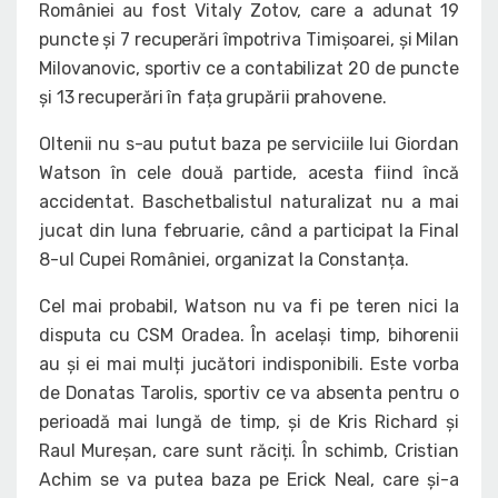
României au fost Vitaly Zotov, care a adunat 19
puncte și 7 recuperări împotriva Timișoarei, și Milan
Milovanovic, sportiv ce a contabilizat 20 de puncte
și 13 recuperări în fața grupării prahovene.
Oltenii nu s-au putut baza pe serviciile lui Giordan
Watson în cele două partide, acesta fiind încă
accidentat. Baschetbalistul naturalizat nu a mai
jucat din luna februarie, când a participat la Final
8-ul Cupei României, organizat la Constanța.
Cel mai probabil, Watson nu va fi pe teren nici la
disputa cu CSM Oradea. În același timp, bihorenii
au și ei mai mulți jucători indisponibili. Este vorba
de Donatas Tarolis, sportiv ce va absenta pentru o
perioadă mai lungă de timp, și de Kris Richard și
Raul Mureșan, care sunt răciți. În schimb, Cristian
Achim se va putea baza pe Erick Neal, care și-a