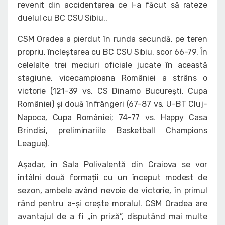
revenit din accidentarea ce l-a făcut să rateze
duelul cu BC CSU Sibiu..
CSM Oradea a pierdut în runda secundă, pe teren
propriu, încleștarea cu BC CSU Sibiu, scor 66-79. În
celelalte trei meciuri oficiale jucate în această
stagiune, vicecampioana României a strâns o
victorie (121-39 vs. CS Dinamo București, Cupa
României) și două înfrângeri (67-87 vs. U-BT Cluj-
Napoca, Cupa României; 74-77 vs. Happy Casa
Brindisi, preliminariile Basketball Champions
League).
Așadar, în Sala Polivalentă din Craiova se vor
întâlni două formații cu un început modest de
sezon, ambele având nevoie de victorie, în primul
rând pentru a-și crește moralul. CSM Oradea are
avantajul de a fi „în priză”, disputând mai multe