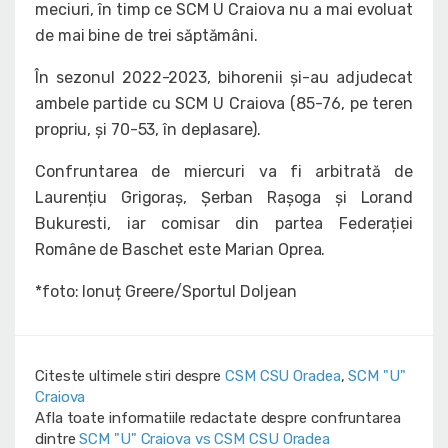
meciuri, în timp ce SCM U Craiova nu a mai evoluat
de mai bine de trei săptămâni.
În sezonul 2022-2023, bihorenii și-au adjudecat
ambele partide cu SCM U Craiova (85-76, pe teren
propriu, și 70-53, în deplasare).
Confruntarea de miercuri va fi arbitrată de
Laurențiu Grigoraș, Șerban Rașoga și Lorand
Bukuresti, iar comisar din partea Federației
Române de Baschet este Marian Oprea.
*foto: Ionuț Greere/Sportul Doljean
Citeste ultimele stiri despre
CSM CSU Oradea
,
SCM "U"
Craiova
Afla toate informatiile redactate despre confruntarea
dintre
SCM "U" Craiova vs CSM CSU Oradea