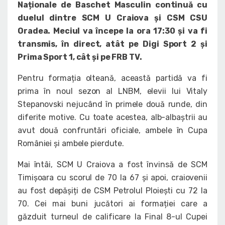
Naționale de Baschet Masculin continuă cu
duelul dintre SCM U Craiova și CSM CSU
Oradea. Meciul va începe la ora 17:30 și va fi
transmis, în direct, atât pe Digi Sport 2 și
Prima Sport 1, cât și pe FRB TV.
Pentru formația olteană, această partidă va fi
prima în noul sezon al LNBM, elevii lui Vitaly
Stepanovski nejucând în primele două runde, din
diferite motive. Cu toate acestea, alb-albaștrii au
avut două confruntări oficiale, ambele în Cupa
României și ambele pierdute.
Mai întâi, SCM U Craiova a fost învinsă de SCM
Timișoara cu scorul de 70 la 67 și apoi, craiovenii
au fost depășiți de CSM Petrolul Ploiești cu 72 la
70. Cei mai buni jucători ai formației care a
găzduit turneul de calificare la Final 8-ul Cupei