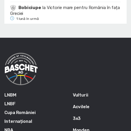
Bobiciupe
la
Victorie mare pentru România în fața
Greciei
1 lună în urmă
LNBM
Vulturii
LNBF
Acvilele
Cupa României
3x3
Internațional
NBA
Monden