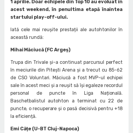
1 aprilie. Doar echipele din Top 10 au evoluat în
acest weekend, în penultima etapă înaintea
startului play-off-ului.
Iată cele mai reușite prestații ale autohtonilor în
această rundă:
Mihai Măciucă (FC Argeș)
Trupa din Trivale și-a continuat parcursul perfect
în meciurile din Pitești Arena și a trecut cu 85-62
de CSO Voluntari. Măciucă a fost MVP-ul echipei
sale în acest meci și a reușit să își egaleze recordul
personal de puncte în Liga Națională.
Baschetbalistul autohton a terminat cu 22 de
puncte, o recuperare și o pasă decisivă pentru +18
la eficiență.
Emi Cățe (U-BT Cluj-Napoca)