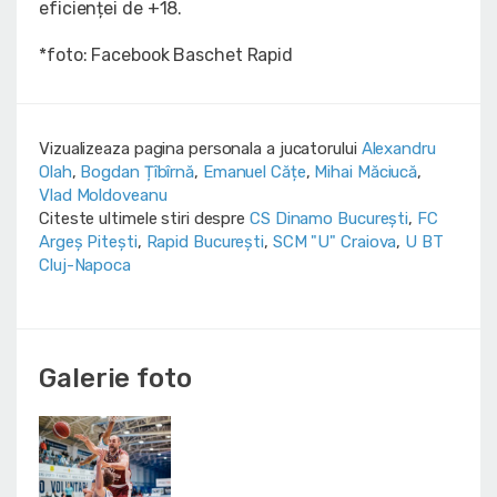
eficienței de +18.
*foto: Facebook Baschet Rapid
Vizualizeaza pagina personala a jucatorului
Alexandru
Olah
,
Bogdan Țîbîrnă
,
Emanuel Cățe
,
Mihai Măciucă
,
Vlad Moldoveanu
Citeste ultimele stiri despre
CS Dinamo Bucureşti
,
FC
Argeș Pitești
,
Rapid București
,
SCM "U" Craiova
,
U BT
Cluj-Napoca
Galerie foto