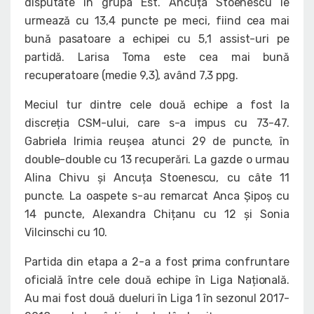
disputate în grupa Est. Ancuța Stoenescu le
urmează cu 13,4 puncte pe meci, fiind cea mai
bună pasatoare a echipei cu 5,1 assist-uri pe
partidă. Larisa Toma este cea mai bună
recuperatoare (medie 9,3), având 7,3 ppg.
Meciul tur dintre cele două echipe a fost la
discreția CSM-ului, care s-a impus cu 73-47.
Gabriela Irimia reușea atunci 29 de puncte, în
double-double cu 13 recuperări. La gazde o urmau
Alina Chivu și Ancuța Stoenescu, cu câte 11
puncte. La oaspete s-au remarcat Anca Șipoș cu
14 puncte, Alexandra Chițanu cu 12 și Sonia
Vilcinschi cu 10.
Partida din etapa a 2-a a fost prima confruntare
oficială între cele două echipe în Liga Națională.
Au mai fost două dueluri în Liga 1 în sezonul 2017-