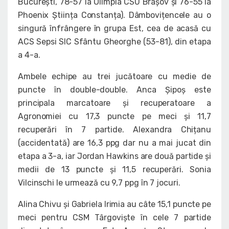
București, 78-57 la Olimpia CSU Brașov și 76-55 la
Phoenix Știința Constanța). Dâmbovițencele au o
singură înfrângere în grupa Est, cea de acasă cu
ACS Sepsi SIC Sfântu Gheorghe (53-81), din etapa
a 4-a.
Ambele echipe au trei jucătoare cu medie de
puncte în double-double. Anca Șipoș este
principala marcatoare și recuperatoare a
Agronomiei cu 17,3 puncte pe meci și 11,7
recuperări în 7 partide. Alexandra Chițanu
(accidentată) are 16,3 ppg dar nu a mai jucat din
etapa a 3-a, iar Jordan Hawkins are două partide și
medii de 13 puncte și 11,5 recuperări. Sonia
Vilcinschi le urmează cu 9,7 ppg în 7 jocuri.
Alina Chivu și Gabriela Irimia au câte 15,1 puncte pe
meci pentru CSM Târgoviște în cele 7 partide