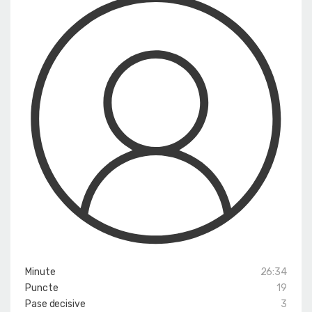
Minute
26:34
Puncte
19
Pase decisive
3