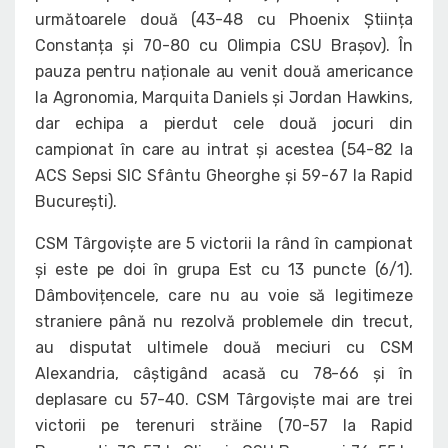
următoarele două (43-48 cu Phoenix Știința
Constanța și 70-80 cu Olimpia CSU Brașov). În
pauza pentru naționale au venit două americance
la Agronomia, Marquita Daniels și Jordan Hawkins,
dar echipa a pierdut cele două jocuri din
campionat în care au intrat și acestea (54-82 la
ACS Sepsi SIC Sfântu Gheorghe și 59-67 la Rapid
București).
CSM Târgoviște are 5 victorii la rând în campionat
și este pe doi în grupa Est cu 13 puncte (6/1).
Dâmbovițencele, care nu au voie să legitimeze
straniere până nu rezolvă problemele din trecut,
au disputat ultimele două meciuri cu CSM
Alexandria, câștigând acasă cu 78-66 și în
deplasare cu 57-40. CSM Târgoviște mai are trei
victorii pe terenuri străine (70-57 la Rapid