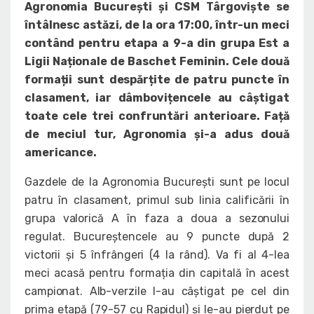
Agronomia București și CSM Târgoviște se
întâlnesc astăzi, de la ora 17:00, într-un meci
contând pentru etapa a 9-a din grupa Est a
Ligii Naționale de Baschet Feminin. Cele două
formații sunt despărțite de patru puncte în
clasament, iar dâmbovițencele au câștigat
toate cele trei confruntări anterioare. Față
de meciul tur, Agronomia și-a adus două
americance.
Gazdele de la Agronomia București sunt pe locul
patru în clasament, primul sub linia calificării în
grupa valorică A în faza a doua a sezonului
regulat. Bucureștencele au 9 puncte după 2
victorii și 5 înfrângeri (4 la rând). Va fi al 4-lea
meci acasă pentru formația din capitală în acest
campionat. Alb-verzile l-au câștigat pe cel din
prima etapă (79-57 cu Rapidul) și le-au pierdut pe