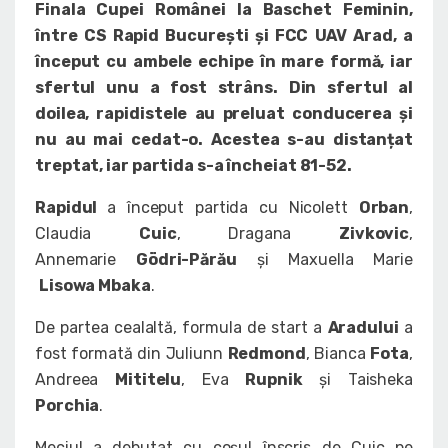
Finala Cupei Românei la Baschet Feminin,
între CS Rapid București și FCC UAV Arad, a
început cu ambele echipe în mare formă, iar
sfertul unu a fost strâns. Din sfertul al
doilea, rapidistele au preluat conducerea și
nu au mai cedat-o. Acestea s-au distanțat
treptat, iar partida s-a încheiat 81-52.
Rapidul
a început partida cu Nicolett
Orban
,
Claudia
Cuic
, Dragana
Zivkovic
,
Annemarie
Gödri-Părău
și Maxuella Marie
Lisowa Mbaka
.
De partea cealaltă, formula de start a
Aradului
a
fost formată din Juliunn
Redmond
, Bianca
Fota
,
Andreea
Mititelu
, Eva
Rupnik
și Taisheka
Porchia
.
Meciul a debutat cu coșul înscris de Cuic pe