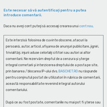
Este necesar să vă autentificaţi pentru a putea
introduce comentarii.
Daca nu aveţi cont puteţi să accesaţi crearea unui
cont nou
.
Este interzisă folosirea de cuvinte obscene, atacuri la
persoană, autor, articol, afişarea de anunţuri publicitare, jigniri,
trivialităţi, injurii aduse celorlalţi cititori sau autori ai altor
comentarii. Ne rezervăm dreptul de a cenzura și şterge
integral cometarii și interzicerea dreptului de a posta pe site,
prin banarea / blocarea IP-ului dvs.
BASCHET.RO
nu răspunde
pentru conţinutul postat de utilizatori în rubrica de comentarii,
această responsabilitate revenind integral autorului
comentariului.
După ce au fost postate, comentariile nu mai pot fi șterse sau