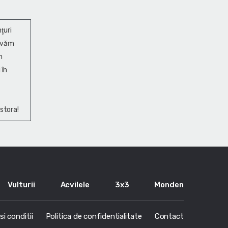
ţuri
ervăm
n
 în
stora!
Vulturii
Acvilele
3x3
Monden
i conditii
Politica de confidentialitate
Contact