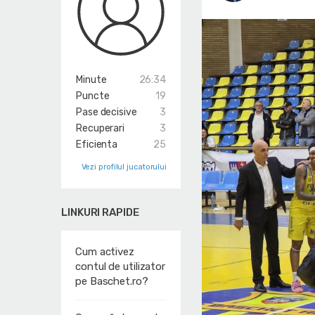
Minute
26:34
Puncte
19
Pase decisive
3
Recuperari
3
Eficienta
25
Vezi profilul jucatorului
LINKURI RAPIDE
Cum activez
contul de utilizator
pe Baschet.ro?