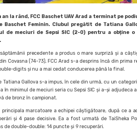
a an la rând, FCC Baschet UAV Arad a terminat pe podi
de Baschet Feminin. Clubul pregătit de Tatiana Gall
ul de meciuri de Sepsi SIC (2-0) pentru a obține o
.
 săptămânii precedente a produs o mare surpriză și a câști
din Covasna (74-73), FCC Arad s-a desprins încă din prima r
ouble-digits și nu a mai cedat conducerea până la final.
e Tatiana Gallova s-a impus, în cele din urmă, cu un categor
a în minimul de meciuri seria cu Sepsi SIC și a-și adjudeca 
ă de bronz în campionat.
 principala marcatoare a echipei câștigătoare, după ce a 
erări și 4 pase decisive. Ea a fost urmată de TaiSheka Po
as de double-double: 14 puncte și 9 recuperări.