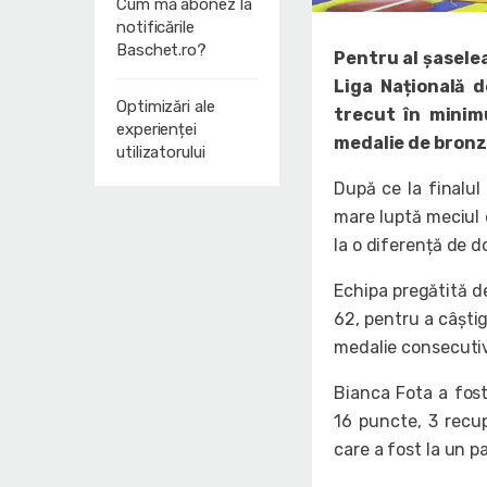
Cum mă abonez la
notificările
Baschet.ro?
Pentru al șasele
Liga Națională 
Optimizări ale
trecut în minim
experienței
medalie de bronz
utilizatorului
După ce la finalul
mare luptă meciul 
la o diferență de d
Echipa pregătită d
62, pentru a câștig
medalie consecutiv
Bianca Fota a fost
16 puncte, 3 recup
care a fost la un p