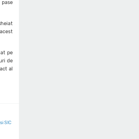
4 pase
heiat
 acest
lat pe
uri de
act al
si SIC