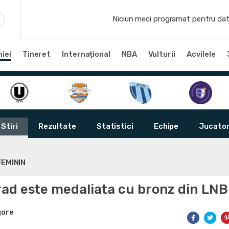
Niciun meci programat pentru dat
iei
Tineret
Internațional
NBA
Vulturii
Acvilele
Stiri
Rezultate
Statistici
Echipe
Jucator
FEMININ
ad este medaliata cu bronz din LN
gore