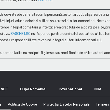
 să accesaţi crearea unui
cont nou
.
 de cuvinte obscene, atacuri la persoană, autor, articol, afişarea de anun
alităţi, injurii aduse celorlalţi cititori sau autori ai altor comentarii. Ne rez
terge integral cometarii și interzicerea dreptului de a posta pe site, pri
ui dvs.
BASCHET.RO
nu răspunde pentru conţinutul postat de utilizatori
ceastă responsabilitate revenind integral autorului comentariului.
, comentariile nu mai pot fi șterse sau modificate de către autorii ace
LNBF
Cupa României
Internațional
NBA
e
Politica de Cookie
Protecția Datelor Personale
Termeni s