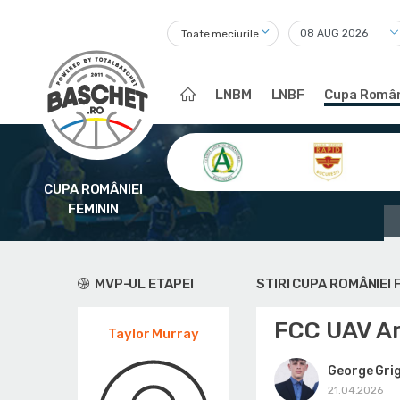
Toate meciurile
LNBM
LNBF
Cupa Român
CUPA ROMÂNIEI
FEMININ
MVP-UL ETAPEI
STIRI CUPA ROMÂNIEI 
FCC UAV Ar
Taylor Murray
George Gri
21.04.2026