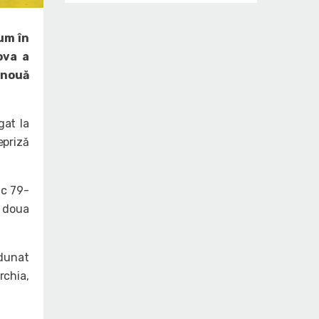
um în
ova a
 nouă
gat la
epriză
ic 79-
a doua
adunat
rchia,