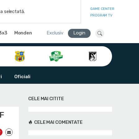
GAME CENTER
a selectată.
PROGRAM TV
3x3
Monden
Exclusiv
Login
i
Oficiali
CELE MAI CITITE
BF
CELE MAI COMENTATE