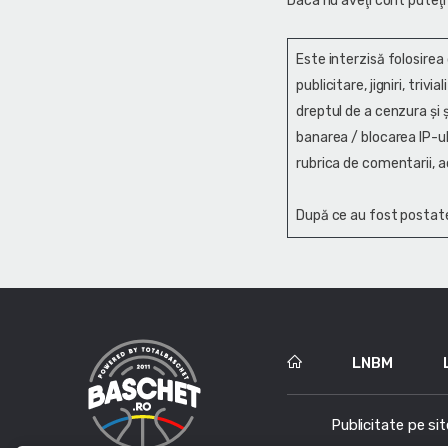
Daca nu aveţi cont puteţi
Este interzisă folosirea
publicitare, jigniri, trivi
dreptul de a cenzura și ş
banarea / blocarea IP-ul
rubrica de comentarii, a
După ce au fost postate
LNBM
Publicitate pe sit