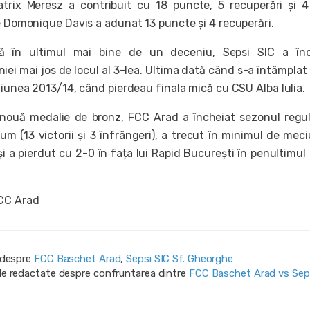
atrix Meresz a contribuit cu 18 puncte, 5 recuperări și 
ce Domonique Davis a adunat 13 puncte și 4 recuperări.
ă în ultimul mai bine de un deceniu, Sepsi SIC a înc
ei mai jos de locul al 3-lea. Ultima dată când s-a întâmplat
giunea 2013/14, când pierdeau finala mică cu CSU Alba Iulia.
 nouă medalie de bronz, FCC Arad a încheiat sezonul regu
um (13 victorii și 3 înfrângeri), a trecut în minimul de meci
i a pierdut cu 2-0 în fața lui Rapid București în penultimul 
CC Arad
i despre
FCC Baschet Arad
,
Sepsi SIC Sf. Gheorghe
ile redactate despre confruntarea dintre
FCC Baschet Arad vs Sep