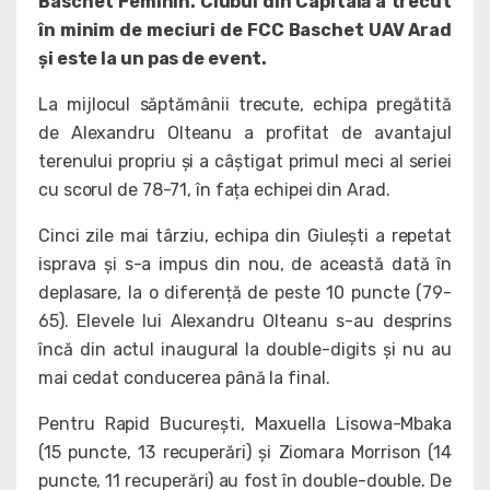
Baschet Feminin. Clubul din Capitală a trecut
în minim de meciuri de FCC Baschet UAV Arad
și este la un pas de event.
La mijlocul săptămânii trecute, echipa pregătită
de Alexandru Olteanu a profitat de avantajul
terenului propriu și a câștigat primul meci al seriei
cu scorul de 78-71, în fața echipei din Arad.
Cinci zile mai târziu, echipa din Giulești a repetat
isprava și s-a impus din nou, de această dată în
deplasare, la o diferență de peste 10 puncte (79-
65). Elevele lui Alexandru Olteanu s-au desprins
încă din actul inaugural la double-digits și nu au
mai cedat conducerea până la final.
Pentru Rapid București, Maxuella Lisowa-Mbaka
(15 puncte, 13 recuperări) și Ziomara Morrison (14
puncte, 11 recuperări) au fost în double-double. De