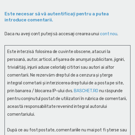
Este necesar să vă autentificaţi pentru a putea
introduce comentarii.
Daca nu aveţi cont puteţi să accesaţi crearea unui
cont nou
.
Este interzisă folosirea de cuvinte obscene, atacuri la
persoană, autor, articol, afişarea de anunţuri publicitare, jigniri,
trivialităţi, injurii aduse celorlalţi cititori sau autori ai altor
comentarii. Ne rezervăm dreptul de a cenzura și şterge
integral cometarii și interzicerea dreptului de a posta pe site,
prin banarea / blocarea IP-ului dvs.
BASCHET.RO
nu răspunde
pentru conţinutul postat de utilizatori în rubrica de comentarii,
această responsabilitate revenind integral autorului
comentariului.
După ce au fost postate, comentariile nu mai pot fi șterse sau