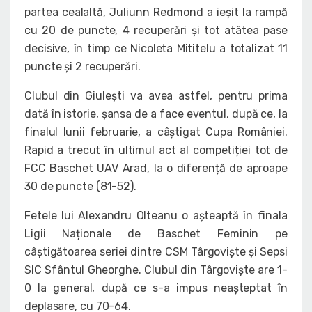
partea cealaltă, Juliunn Redmond a ieșit la rampă
cu 20 de puncte, 4 recuperări și tot atâtea pase
decisive, în timp ce Nicoleta Mititelu a totalizat 11
puncte și 2 recuperări.
Clubul din Giulești va avea astfel, pentru prima
dată în istorie, șansa de a face eventul, după ce, la
finalul lunii februarie, a câștigat Cupa României.
Rapid a trecut în ultimul act al competiției tot de
FCC Baschet UAV Arad, la o diferență de aproape
30 de puncte (81-52).
Fetele lui Alexandru Olteanu o așteaptă în finala
Ligii Naționale de Baschet Feminin pe
câștigătoarea seriei dintre CSM Târgoviște și Sepsi
SIC Sfântul Gheorghe. Clubul din Târgoviște are 1-
0 la general, după ce s-a impus neașteptat în
deplasare, cu 70-64.