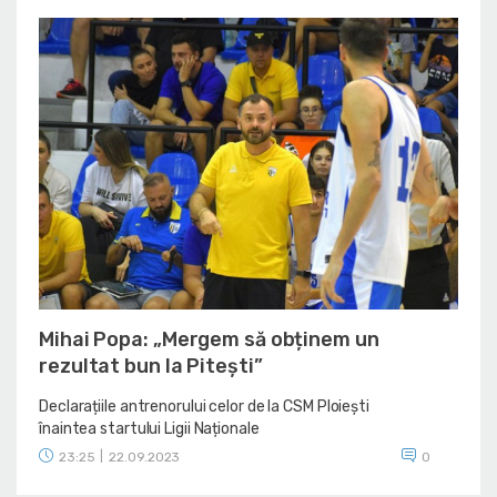
Mihai Popa: „Mergem să obținem un
rezultat bun la Pitești”
Declarațiile antrenorului celor de la CSM Ploiești
înaintea startului Ligii Naționale
23:25
|
22.09.2023
0