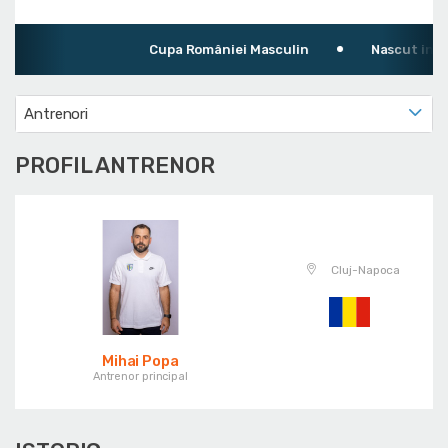
Cupa României Masculin
Nascut in: Cluj
Antrenori
PROFIL ANTRENOR
Cluj-Napoca
Mihai Popa
Antrenor principal