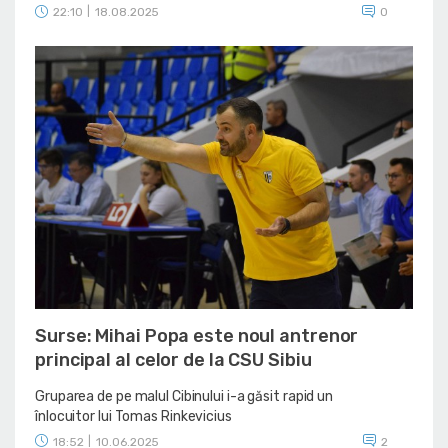
22:10
|
18.08.2025
0
Surse: Mihai Popa este noul antrenor
principal al celor de la CSU Sibiu
Gruparea de pe malul Cibinului i-a găsit rapid un
înlocuitor lui Tomas Rinkevicius
18:52
|
10.06.2025
2