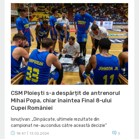
CSM Ploiești s-a despărțit de antrenorul
Mihai Popa, chiar înaintea Final 8-ului
Cupei României
Ionuț Ivan: „Din păcate, ultimele rezultate din
campionat ne-au condus către această decizie”
18:47
|
13.02.2024
5