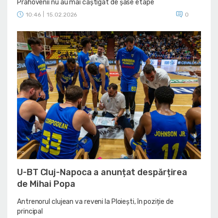
Prahovenii nu au mai câștigat de șase etape
10:46
|
15.02.2026
0
U-BT Cluj-Napoca a anunțat despărțirea
de Mihai Popa
Antrenorul clujean va reveni la Ploiești, în poziție de
principal