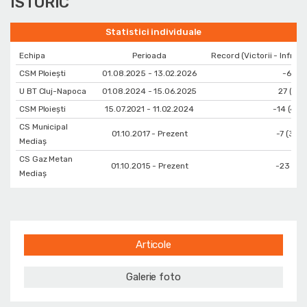
ISTORIC
Statistici individuale
Echipa
Perioada
Record (Victorii - Infrang
CSM Ploiești
01.08.2025 - 13.02.2026
-6 (9 -
U BT Cluj-Napoca
01.08.2024 - 15.06.2025
27 (48 -
CSM Ploiești
15.07.2021 - 11.02.2024
-14 (43 -
CS Municipal
01.10.2017 - Prezent
-7 (38 -
Mediaș
CS Gaz Metan
01.10.2015 - Prezent
-23 (5 -
Mediaș
Articole
Galerie foto