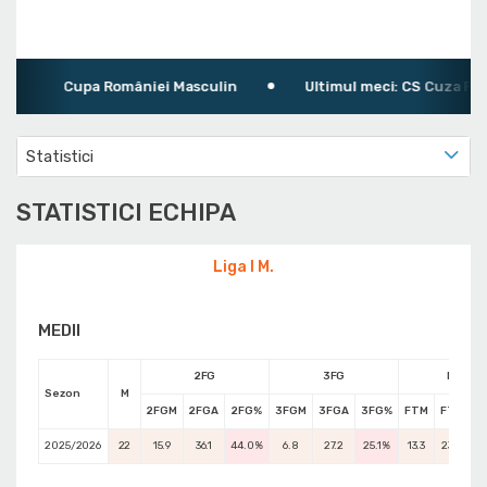
Cupa României Masculin
Ultimul meci: CS Cuza Pirate
Statistici
STATISTICI ECHIPA
Liga I M.
MEDII
2FG
3FG
FT
Sezon
M
2FGM
2FGA
2FG%
3FGM
3FGA
3FG%
FTM
FTA
F
2025/2026
22
15.9
36.1
44.0%
6.8
27.2
25.1%
13.3
23.6
56