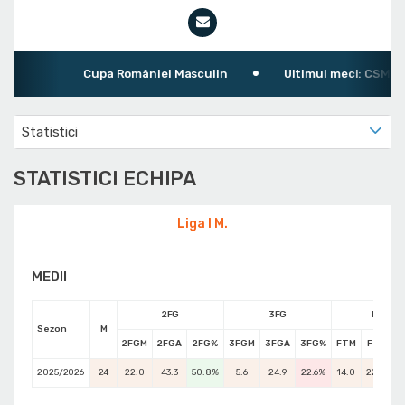
Cupa României Masculin
Ultimul meci: CSM Ora
Statistici
STATISTICI ECHIPA
Liga I M.
MEDII
2FG
3FG
FT
Sezon
M
2FGM
2FGA
2FG%
3FGM
3FGA
3FG%
FTM
FTA
F
2025/2026
24
22.0
43.3
50.8%
5.6
24.9
22.6%
14.0
22.0
6