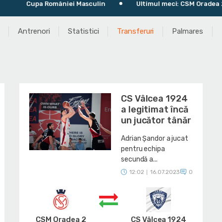
Cupa României Masculin
Ultimul meci: CSM Oradea 2 86
Antrenori
Statistici
Transferuri
Palmares
CS Vâlcea 1924
a legitimat încă
un jucător tânăr
Adrian Șandor a jucat
pentru echipa
secundă a...
12:02
16.07.2023
0
|
CSM Oradea 2
CS Vâlcea 1924