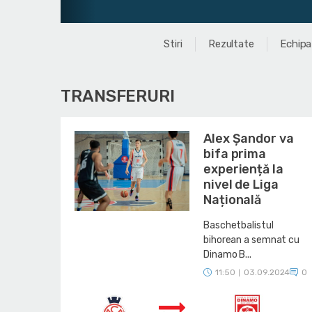
Stiri
Rezultate
Echipa
TRANSFERURI
Alex Șandor va
bifa prima
experiență la
nivel de Liga
Națională
Baschetbalistul
bihorean a semnat cu
Dinamo B...
11:50
03.09.2024
0
|