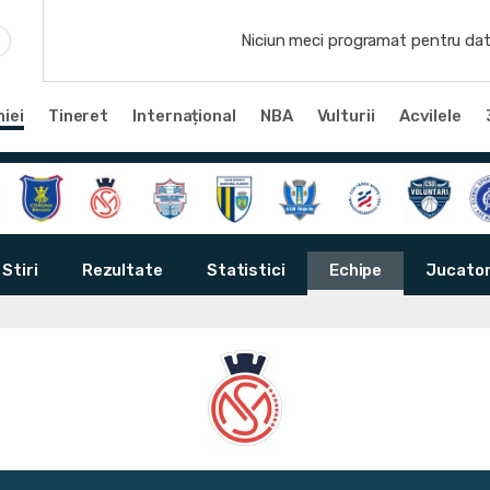
Niciun meci programat pentru dat
iei
Tineret
Internațional
NBA
Vulturii
Acvilele
Stiri
Rezultate
Statistici
Echipe
Jucator