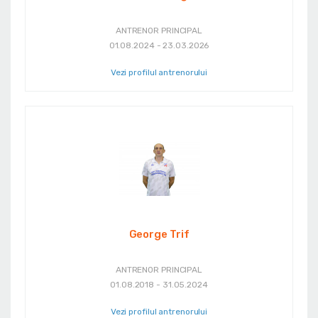
ANTRENOR PRINCIPAL
01.08.2024 - 23.03.2026
Vezi profilul antrenorului
George Trif
ANTRENOR PRINCIPAL
01.08.2018 - 31.05.2024
Vezi profilul antrenorului