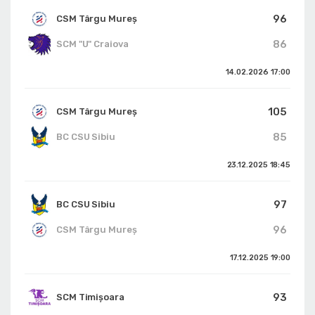
96
CSM Târgu Mureș
86
SCM "U" Craiova
14.02.2026
17:00
105
CSM Târgu Mureș
85
BC CSU Sibiu
23.12.2025
18:45
97
BC CSU Sibiu
96
CSM Târgu Mureș
17.12.2025
19:00
93
SCM Timișoara