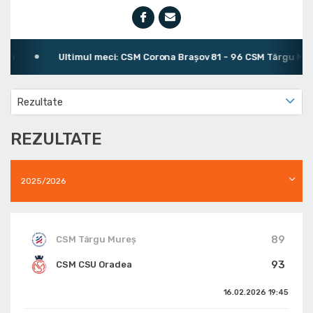
in
Ultimul meci: CSM Corona Braşov 81 - 96 CSM Târgu Mure
Rezultate
REZULTATE
2025/2026
89
CSM Târgu Mureș
93
CSM CSU Oradea
16.02.2026
19:45