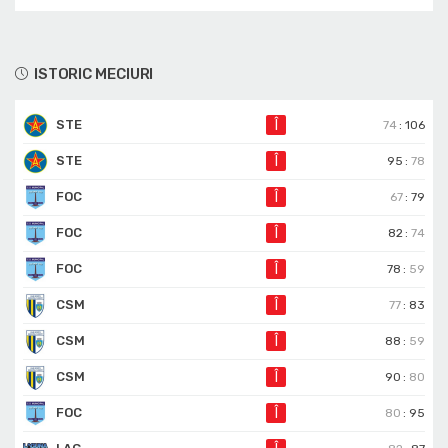
ISTORIC MECIURI
STE
Î
74
:
106
STE
Î
95
:
78
FOC
Î
67
:
79
FOC
Î
82
:
74
FOC
Î
78
:
59
CSM
Î
77
:
83
CSM
Î
88
:
59
CSM
Î
90
:
80
FOC
Î
80
:
95