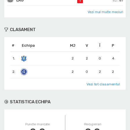
LAG
Î
82
:
87
Vezi mai multe meciuri
CLASAMENT
#
Echipa
MJ
V
Î
P
1.
2
2
0
4
2.
2
0
2
2
Vezi tot clasamentul
STATISTICA ECHIPA
Puncte marcate
Recuperari