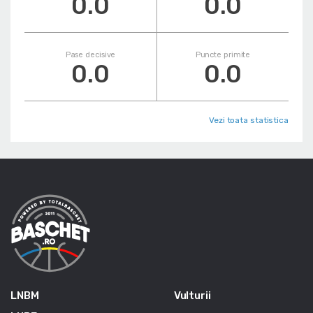
0.0
0.0
Pase decisive
Puncte primite
0.0
0.0
Vezi toata statistica
LNBM
Vulturii