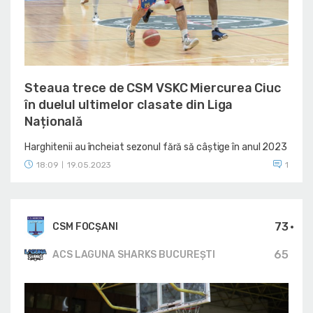
Steaua trece de CSM VSKC Miercurea Ciuc
în duelul ultimelor clasate din Liga
Națională
Harghitenii au încheiat sezonul fără să câștige în anul 2023
18:09
19.05.2023
1
|
73
CSM FOCȘANI
65
ACS LAGUNA SHARKS BUCUREȘTI