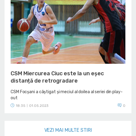
CSM Miercurea Ciuc este la un eșec
distanță de retrogradare
CSM Focșani a câștigat și meciul al doilea al seriei din play-
out
18:35
01.05.2023
0
|
VEZI MAI MULTE STIRI