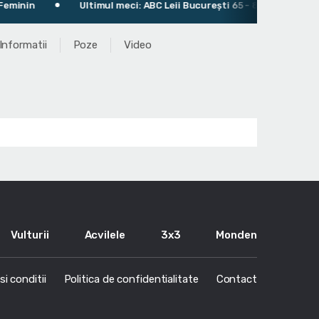
Ultimul meci: ABC Leii București 65 - 81 CS Olimpia Bucureșt
Informatii
Poze
Video
Vulturii
Acvilele
3x3
Monden
i conditii
Politica de confidentialitate
Contact