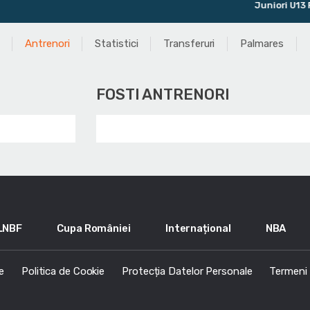
Juniori U13 Feminin
Antrenori
Statistici
Transferuri
Palmares
FOSTI ANTRENORI
LNBF
Cupa României
Internațional
NBA
e
Politica de Cookie
Protecția Datelor Personale
Termeni s