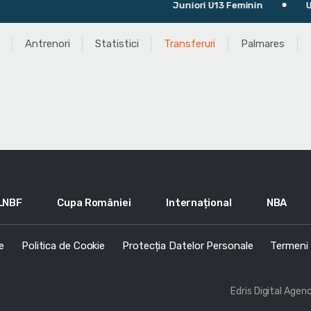
Juniori U13 Feminin
Ulti
Antrenori
Statistici
Transferuri
Palmares
LNBF
Cupa României
Internațional
NBA
e
Politica de Cookie
Protecția Datelor Personale
Termeni s
Edris Digital Agen