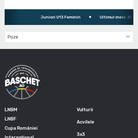
Juniori U13 Feminin
Ultimul meci: ACS Sm
Poze
LNBM
Vulturii
LNBF
Acvilele
Cupa României
3x3
Internațional