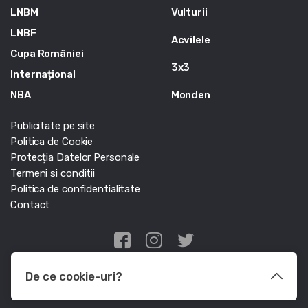
LNBM
Vulturii
LNBF
Acvilele
Cupa României
3x3
Internațional
NBA
Monden
Publicitate pe site
Politica de Cookie
Protecția Datelor Personale
Termeni si conditii
Politica de confidentialitate
Contact
Edris Digital Agency
De ce cookie-uri?
© Baschet.ro 2011 - 2026 - Toate drepturile rezervate
Le utilizam pentru a optimiza functionalitatea site-ului web, a