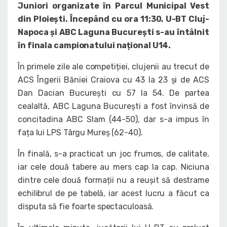
Juniori organizate în Parcul Municipal Vest
din Ploiești. Începând cu ora 11:30, U-BT Cluj-
Napoca și ABC Laguna București s-au întâlnit
în finala campionatului național U14.
În primele zile ale competiției, clujenii au trecut de
ACS Îngerii Băniei Craiova cu 43 la 23 și de ACS
Dan Dacian București cu 57 la 54. De partea
cealaltă, ABC Laguna București a fost învinsă de
concitadina ABC Slam (44-50), dar s-a impus în
fața lui LPS Târgu Mureș (62-40).
În finală, s-a practicat un joc frumos, de calitate,
iar cele două tabere au mers cap la cap. Niciuna
dintre cele două formații nu a reușit să destrame
echilibrul de pe tabelă, iar acest lucru a făcut ca
disputa să fie foarte spectaculoasă.