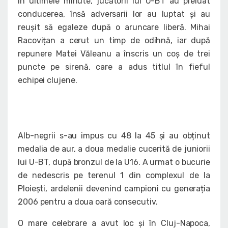
În ultimele minute, jucătorii lui U-BT au preluat
conducerea, însă adversarii lor au luptat și au
reușit să egaleze după o aruncare liberă. Mihai
Racovițan a cerut un timp de odihnă, iar după
repunere Matei Văleanu a înscris un coș de trei
puncte pe sirenă, care a adus titlul în fieful
echipei clujene.
Alb-negrii s-au impus cu 48 la 45 și au obținut
medalia de aur, a doua medalie cucerită de juniorii
lui U-BT, după bronzul de la U16. A urmat o bucurie
de nedescris pe terenul 1 din complexul de la
Ploiești, ardelenii devenind campioni cu generația
2006 pentru a doua oară consecutiv.
O mare celebrare a avut loc și în Cluj-Napoca,