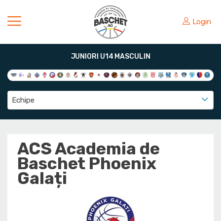
Login
JUNIORI U14 MASCULIN
Echipe
ACS Academia de
Baschet Phoenix
Galați