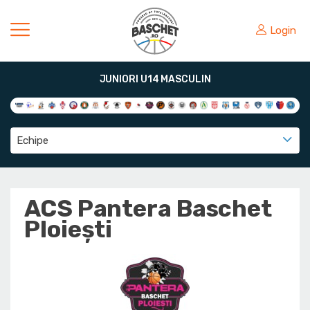
Login
JUNIORI U14 MASCULIN
Echipe
ACS Pantera Baschet
Ploiești